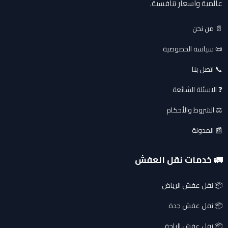
عالمية وأسعار تنافسية.
📄 من نحن
📜 سياسة الخصوصية
📞 اتصل بنا
❓ الاسئلة الشائعة
⚖️ الشروط والأحكام
📰 المدونة
🚛 خدمات نقل العفش
📦 نقل عفش الرياض
📦 نقل عفش جدة
📦 نقل عفش الباحة