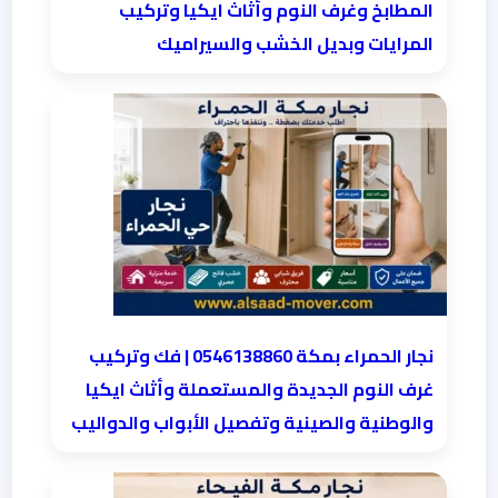
المطابخ وغرف النوم وأثاث ايكيا وتركيب
المرايات وبديل الخشب والسيراميك
نجار الحمراء بمكة 0546138860⁩ | فك وتركيب
غرف النوم الجديدة والمستعملة وأثاث ايكيا
والوطنية والصينية وتفصيل الأبواب والدواليب