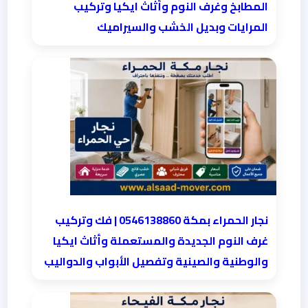
المطابخ وغرف النوم وأثاث ايكيا وتركيب
المرايات وبديل الخشب والسيراميك
نجار الحمراء بمكة 0546138860⁩ | فك وتركيب
غرف النوم الجديدة والمستعملة وأثاث ايكيا
والوطنية والصينية وتفصيل الأبواب والدواليب