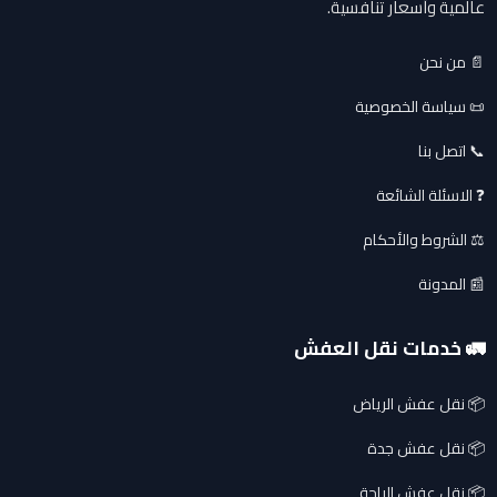
عالمية وأسعار تنافسية.
📄 من نحن
📜 سياسة الخصوصية
📞 اتصل بنا
❓ الاسئلة الشائعة
⚖️ الشروط والأحكام
📰 المدونة
🚛 خدمات نقل العفش
📦 نقل عفش الرياض
📦 نقل عفش جدة
📦 نقل عفش الباحة