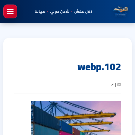
نقل عفش
•
شحن دولي
•
صيانة
فتح 
102.webp
📅 | 📌