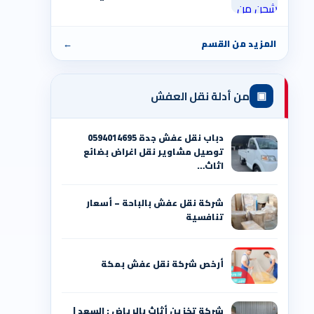
المزيد من القسم
←
▣
من أدلة نقل العفش
دباب نقل عفش جدة 0594014695
توصيل مشاوير نقل اغراض بضائع
اثاث…
شركة نقل عفش بالباحة – أسعار
تنافسية
أرخص شركة نقل عفش بمكة
شركة تخزين أثاث بالرياض : السعد |