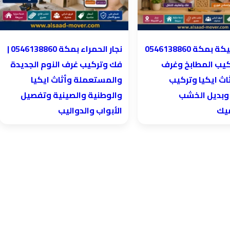
نجار الحمراء بمكة 0546138860⁩ |
كيب المطابخ وغرف
فك وتركيب غرف النوم الجديدة
اث ايكيا وتركيب
والمستعملة وأثاث ايكيا
 وبديل الخشب
والوطنية والصينية وتفصيل
ميك
الأبواب والدواليب