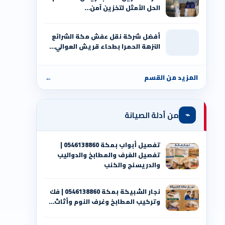
الحل الأمثل لتخزين آمن…
أفضل شركة نقل عفش مكة الشرائع
النزهة الحمرا بطحاء قريش العوالي…
المزيد من القسم
←
⌁
من أدلة الصيانة
تفصيل أبواب بمكة 0546138860 |
تفصيل الغرف والمطابخ والدواليب
والدريسنج والكنب
نجار الشبيكة بمكة 0546138860⁩ | فك
وتركيب المطابخ وغرف النوم وأثاث…