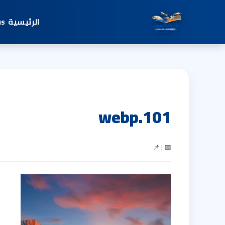
الرئيسية
us
101.webp
📅 | 📌