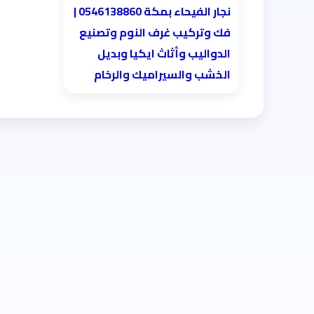
نجار الفيحاء بمكة 0546138860⁩ |
فك وتركيب غرف النوم وتصنيع
الدواليب وأثاث ايكيا وبديل
الخشب والسيراميك والرخام