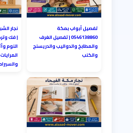
تفصيل أبواب بمكة
0546138860 | تفصيل الغرف
| فك وتر
والمطابخ والدواليب والدريسنج
النوم وأث
والكنب
المرايات
والسيرا