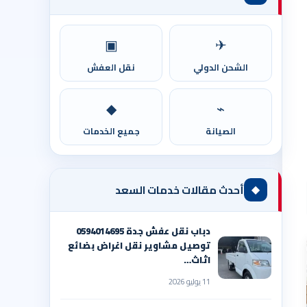
▣
✈
الشحن الدولي
نقل العفش
◆
⌁
الصيانة
جميع الخدمات
◆
أحدث مقالات خدمات السعد
دباب نقل عفش جدة 0594014695
توصيل مشاوير نقل اغراض بضائع
اثاث…
11 يوليو 2026