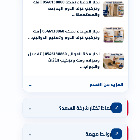
نجار الحمراء بمكة 0546138860⁩ | فك
وتركيب غرف النوم الجديدة
والمستعملة…
نجار الفيحاء بمكة 0546138860⁩ | فك
وتركيب غرف النوم وتصنيع الدواليب…
نجار مكة العوالي 0546138860⁩ | تفصيل
وصيانة وفك وتركيب الأثاث
والأبواب…
المزيد من القسم
←
⌄
✓
لماذا تختار شركة السعد؟
⌄
↗
روابط مهمة