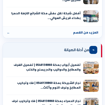
أفضل شركة نقل عفش مكة الشرائع النزهة الحمرا
بطحاء قريش العوالي…
المزيد من القسم
←
⌁
من أدلة الصيانة
تفصيل أبواب بمكة 0546138860 | تفصيل الغرف
والمطابخ والدواليب والدريسنج والكنب
نجار الشبيكة بمكة 0546138860⁩ | فك وتركيب
المطابخ وغرف النوم وأثاث…
نجار الحمراء بمكة 0546138860⁩ | فك وتركيب غرف