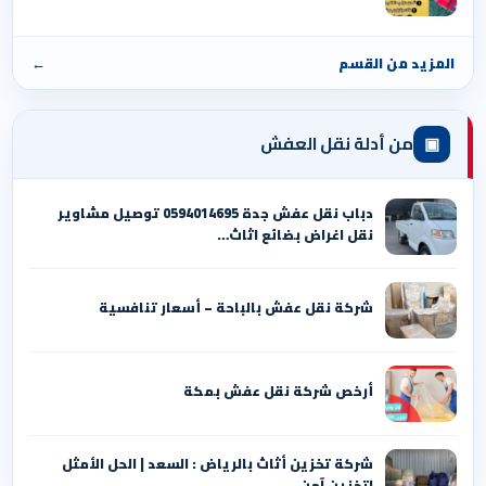
المزيد من القسم
←
▣
من أدلة نقل العفش
دباب نقل عفش جدة 0594014695 توصيل مشاوير
نقل اغراض بضائع اثاث…
شركة نقل عفش بالباحة – أسعار تنافسية
أرخص شركة نقل عفش بمكة
شركة تخزين أثاث بالرياض : السعد | الحل الأمثل
لتخزين آمن…