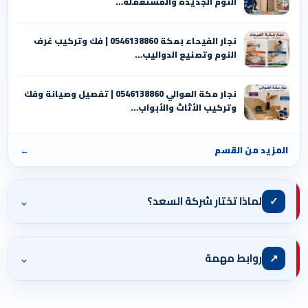
النوم الجديدة والمستعملة…
نجار الفيحاء بمكة 0546138860⁩ | فك وتركيب غرف
النوم وتصنيع الدواليب…
نجار مكة العوالي 0546138860⁩ | تفصيل وصيانة وفك
وتركيب الأثاث والأبواب…
المزيد من القسم
←
⌄
✓
لماذا تختار شركة السعد؟
⌄
↗
روابط مهمة