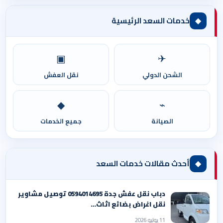
◆
خدمات السعد الرئيسية
▣
✈
الشحن الدولي
نقل العفش
◆
⌁
الصيانة
جميع الخدمات
◆
أحدث مقالات خدمات السعد
دباب نقل عفش جدة 0594014695 توصيل مشاوير
نقل اغراض بضائع اثاث…
11 يوليو 2026