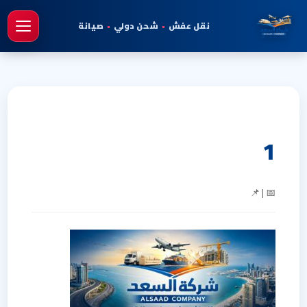
نقل عفش
•
شحن دولي
•
صيانة
فتح 
1
📅 | 📌