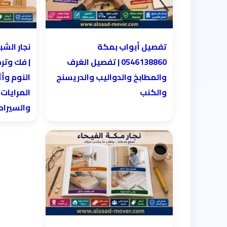
تفصيل أبواب بمكة
0546138860 | تفصيل الغرف
| فك وتر
والمطابخ والدواليب والدريسنج
النوم وأث
والكنب
المرايات
والسيرا