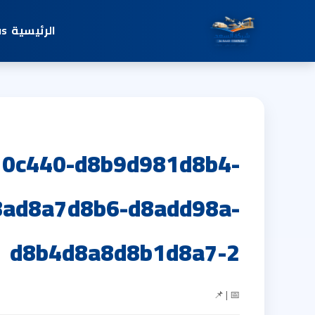
الرئيسية
us
0c440-d8b9d981d8b4-
ad8a7d8b6-d8add98a-
d8b4d8a8d8b1d8a7-2
📅 | 📌