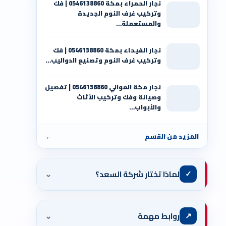
نجار الحمراء بمكة 0546138860⁩ | فك
وتركيب غرف النوم الجديدة
والمستعملة…
نجار الفيحاء بمكة 0546138860⁩ | فك
وتركيب غرف النوم وتصنيع الدواليب…
نجار مكة العوالي 0546138860⁩ | تفصيل
وصيانة وفك وتركيب الأثاث
والأبواب…
المزيد من القسم
←
⌄
✓
لماذا تختار شركة السعد؟
⌄
↗
روابط مهمة