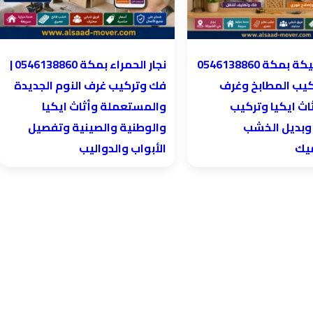
نجار الحمراء بمكة 0546138860⁩ |
كيب المطابخ وغرف
فك وتركيب غرف النوم الجديدة
اث ايكيا وتركيب
والمستعملة وأثاث ايكيا
 وبديل الخشب
والوطنية والصينية وتفصيل
ميك
الأبواب والدواليب