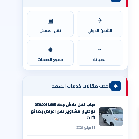
▣
✈
الشحن الدولي
نقل العفش
◆
⌁
الصيانة
جميع الخدمات
◆
أحدث مقالات خدمات السعد
دباب نقل عفش جدة 0594014695
توصيل مشاوير نقل اغراض بضائع
اثاث…
11 يوليو 2026