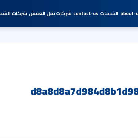
about-
الخدمات
contact-us
شركات نقل العفش
شركات الشحن
d8a8d8a7d984d8b1d98