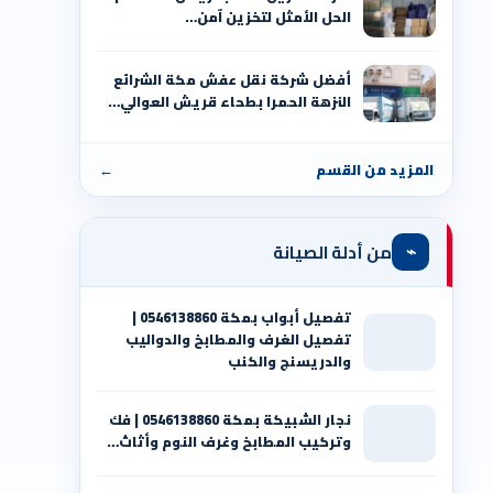
الحل الأمثل لتخزين آمن…
أفضل شركة نقل عفش مكة الشرائع
النزهة الحمرا بطحاء قريش العوالي…
المزيد من القسم
←
⌁
من أدلة الصيانة
تفصيل أبواب بمكة 0546138860 |
تفصيل الغرف والمطابخ والدواليب
والدريسنج والكنب
نجار الشبيكة بمكة 0546138860⁩ | فك
وتركيب المطابخ وغرف النوم وأثاث…