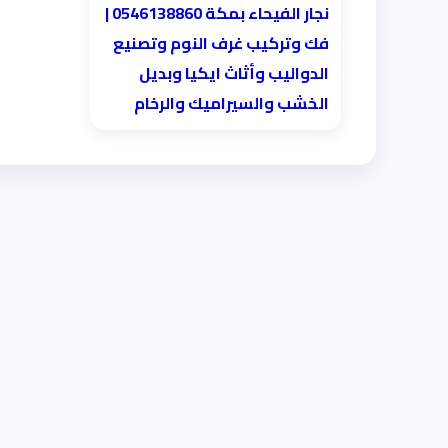
نجار الفيحاء بمكة 0546138860⁩ |
فك وتركيب غرف النوم وتصنيع
الدواليب وأثاث ايكيا وبديل
الخشب والسيراميك والرخام