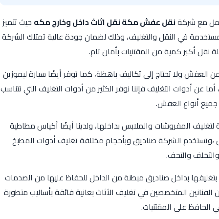
امل مع شركة
نقل عفش مكة نقل اثاث داخل وخارج مكه
حيث تتميز
مستخدمة في النقل والتغليف، وذلك لضمان جودة عالية تمتلك الشركة
لة نقل أكبر كمية من المقتنيات بأمان تام.
 العفش ولا تحتاج إلى تكاليف باهظة، كما توفر أيضًا سيارة ليموزين
 عن أدوات التغليف فإننا نوفر الكثير من أدوات التغليف التي تتناسب
جميع أنواع العفش.
لتغليف المفروشات والملابس بداخلها، ولدينا أيضًا أكياس مطاطية
امل ،وتستخدم الشركة صناديق وبأحجام مختلفة تغليف أدوات المطبخ
التخلف والتحف.
قوم بتغليفها بداخل صناديق مبطنة من الداخل للحفاظ عليها من الصدمات
ن الفنانين المتخصصين في تغليف الأثاث بعانية فائقة بأساليب متطورة
 الحافظ على المقتنيات.