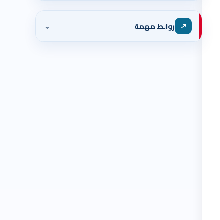
⌄
↗
روابط مهمة