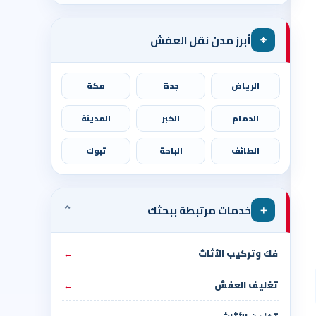
⌖
أبرز مدن نقل العفش
الرياض
جدة
مكة
الدمام
الخبر
المدينة
الطائف
الباحة
تبوك
⌄
＋
خدمات مرتبطة ببحثك
فك وتركيب الأثاث
←
تغليف العفش
←