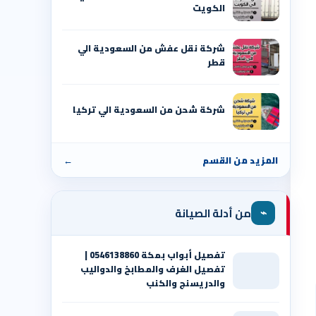
الكويت
شركة نقل عفش من السعودية الي
قطر
شركة شحن من السعودية الي تركيا
المزيد من القسم
←
⌁
من أدلة الصيانة
تفصيل أبواب بمكة 0546138860 |
تفصيل الغرف والمطابخ والدواليب
والدريسنج والكنب