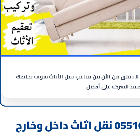
لا تقلق من الآن من متاعب نقل الأثاث سوف نخلصك
عتمد الشركة على أفضل
نقل عفش مكة 0551009531 نقل اثاث داخل وخارج