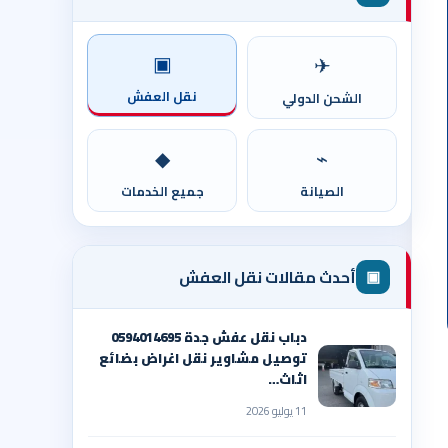
▣
✈
نقل العفش
الشحن الدولي
◆
⌁
الصيانة
جميع الخدمات
▣
أحدث مقالات نقل العفش
دباب نقل عفش جدة 0594014695
توصيل مشاوير نقل اغراض بضائع
اثاث…
11 يوليو 2026