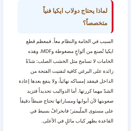
لماذا يحتاج دولاب ايكيا فنياً
متخصصاً؟
السبب في الخامة والنظام معاً. فمعظم قطع
ايكيا تُصنع من ألواحٍ مضغوطة وMDF، وهذه
الخامات لا تسامح مثل الخشب الصلب: شدّةٌ
زائدة على البرغي كافية لتفتيت الفتحة من
الداخل فيفقد إمساكه نهائياً، ولا ينفع بعدها إعادة
الشدّ مهما كررتها. أما الدواليب تحديداً فتزيد
صعوبتها لأن أبوابها ومساراتها تحتاج ضبطاً دقيقاً
على مستوى الملّيمتر؛ فانحرافٌ بسيط في
القاعدة يظهر كباب مائلٍ في الأعلى.