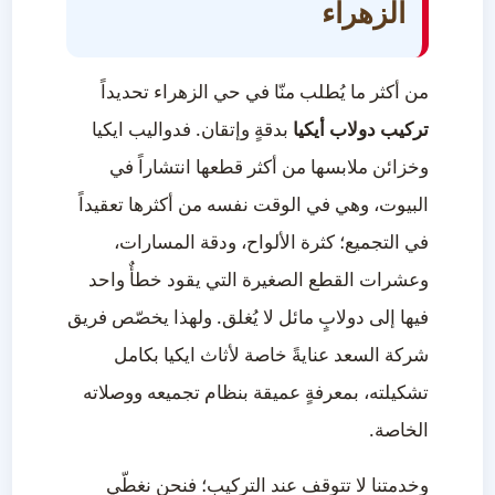
الزهراء
من أكثر ما يُطلب منّا في حي الزهراء تحديداً
تركيب دولاب أيكيا
بدقةٍ وإتقان. فدواليب ايكيا
وخزائن ملابسها من أكثر قطعها انتشاراً في
البيوت، وهي في الوقت نفسه من أكثرها تعقيداً
في التجميع؛ كثرة الألواح، ودقة المسارات،
وعشرات القطع الصغيرة التي يقود خطأٌ واحد
فيها إلى دولابٍ مائل لا يُغلق. ولهذا يخصّص فريق
شركة السعد عنايةً خاصة لأثاث ايكيا بكامل
تشكيلته، بمعرفةٍ عميقة بنظام تجميعه ووصلاته
الخاصة.
وخدمتنا لا تتوقف عند التركيب؛ فنحن نغطّي