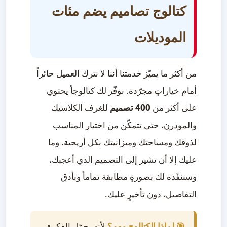
كتالوج تصاميم يضم مئات
الموديلات
من أكثر ما يميّز خدمتنا أننا لا نترك العميل حائراً
أمام خياراتٍ مجرّدة. نوفّر لك كتالوجاً يحتوي
على أكثر من
400 تصميم
للغرف الكلاسيك
والمودرن، حتى تتمكّن من اختيار المناسب
لذوقك ومساحتك وميزانيتك بكل أريحية. وما
عليك إلا أن تشير إلى التصميم الذي أعجبك،
وسننفّذه لك بصورةٍ مطابقة تماماً وبأدق
التفاصيل، دون تأخيرٍ عليك.
🎯 لماذا الكتالوج مهم؟
لأنه يحوّل الفكرة