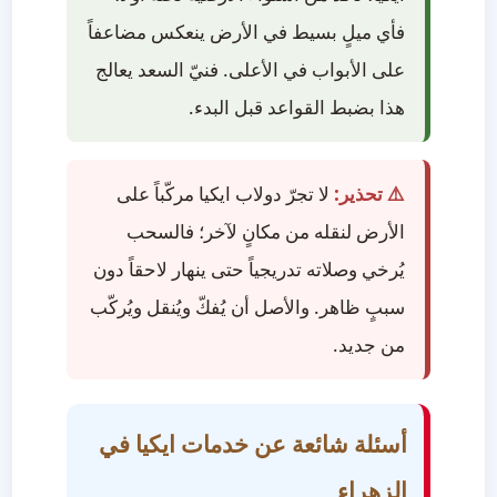
فأي ميلٍ بسيط في الأرض ينعكس مضاعفاً
على الأبواب في الأعلى. فنيّ السعد يعالج
هذا بضبط القواعد قبل البدء.
⚠️ تحذير:
لا تجرّ دولاب ايكيا مركّباً على
الأرض لنقله من مكانٍ لآخر؛ فالسحب
يُرخي وصلاته تدريجياً حتى ينهار لاحقاً دون
سببٍ ظاهر. والأصل أن يُفكّ ويُنقل ويُركّب
من جديد.
أسئلة شائعة عن خدمات ايكيا في
الزهراء