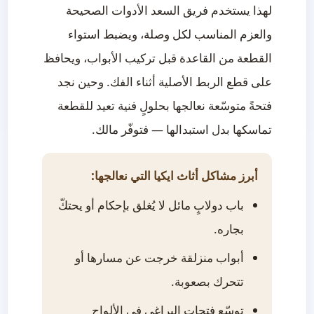
لهذا يستخدم فريق السعد الأدوات الصحيحة
والعزم المناسب لكل وصلة، ويضبط استواء
القطعة من القاعدة قبل تركيب الأبواب، ويحافظ
على قطع الربط الأصلية أثناء الفك. وحين نجد
فتحةً متوسّعة نعالجها بحلولٍ فنية تعيد للقطعة
تماسكها بدل استبدالها — فتوفّر مالك.
أبرز مشاكل أثاث ايكيا التي نعالجها:
باب دولابٍ مائل لا يُغلق بإحكام أو يحتكّ
بجاره.
أبواب منزلقة خرجت عن مسارها أو
تتحرك بصعوبة.
توسّع فتحات البراغي في الألواح