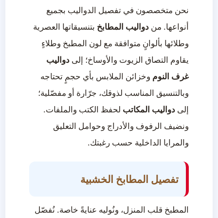
نحن متخصصون في تفصيل الدواليب بجميع
أنواعها. من
دواليب المطابخ
بتنسيقاتها العصرية
وطلائها بألوانٍ متوافقة مع لون المطبخ وطلاءٍ
يقاوم التصاق الزيوت والأوساخ؛ إلى
دواليب
غرف النوم
وخزائن الملابس بأي حجمٍ تحتاجه
وبالتنسيق المناسب لذوقك، جرّارة أو مفصّلية؛
إلى
دواليب المكاتب
لحفظ الكتب والملفات.
ونضيف الرفوف والأدراج وحوامل التعليق
والمرايا الداخلية حسب رغبتك.
تفصيل المطابخ الخشبية
المطبخ قلب المنزل، ونُوليه عنايةً خاصة. نُفصّل