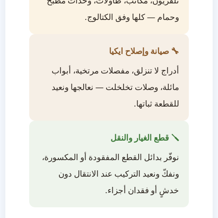
تلفزيون، مكاتب، طاولات، وحدات مطبخ
وحمام — كلها وفق الكتالوج.
🔧 صيانة وإصلاح ايكيا
أدراج لا تنزلق، مفصلات مرتخية، أبواب
مائلة، وصلات تخلخلت — نعالجها ونعيد
للقطعة ثباتها.
🪛 قطع الغيار والنقل
نوفّر بدائل القطع المفقودة أو المكسورة،
ونفكّ ونعيد التركيب عند الانتقال دون
خدشٍ أو فقدان أجزاء.