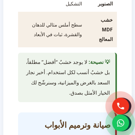
الصنوبر
التشكيل
والميز
خشب
سطح أملس مثالي للدهان
الدوال
MDF
والقشرة، ثبات في الأبعاد
والديك
المعالج
💡 نصيحة:
لا يوجد خشبٌ “أفضل” مطلقاً،
بل خشبٌ أنسب لكل استخدام. أخبر نجار
السعد بالغرض والميزانية، وسنرشّح لك
الخيار الأمثل بصدق.
صيانة وترميم الأبواب