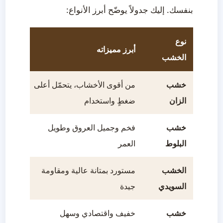
بنفسك. إليك جدولاً يوضّح أبرز الأنواع:
نوع
أبرز مميزاته
الاستخ
الخشب
خشب
من أقوى الأخشاب، يتحمّل أعلى
الأبواب
الزان
ضغطٍ واستخدام
والقطع 
خشب
فخم وجميل العروق وطويل
غرف ال
البلوط
العمر
المميز
الخشب
مستورد بمتانة عالية ومقاومة
الأثاث 
السويدي
جيدة
لها الد
خشب
خفيف واقتصادي وسهل
الرفوف