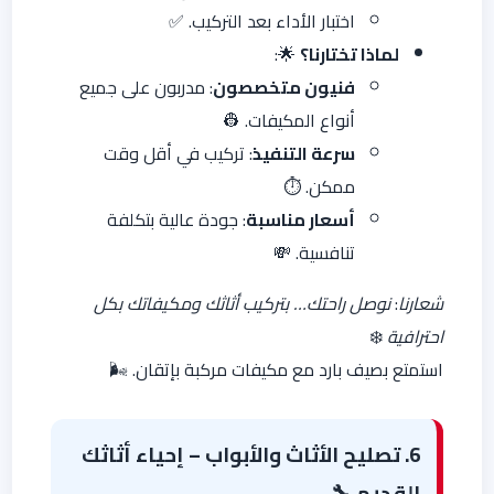
اختبار الأداء بعد التركيب. ✅
لماذا تختارنا؟
🌟:
فنيون متخصصون
: مدربون على جميع
أنواع المكيفات. 👷
سرعة التنفيذ
: تركيب في أقل وقت
ممكن. ⏱️
أسعار مناسبة
: جودة عالية بتكلفة
تنافسية. 💸
شعارنا
:
نوصل راحتك… بتركيب أثاثك ومكيفاتك بكل
احترافية
❄️
استمتع بصيف بارد مع مكيفات مركبة بإتقان. 🌬️
6. تصليح الأثاث والأبواب – إحياء أثاثك
القديم
🔧