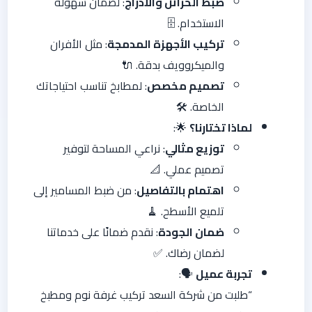
ضبط الخزائن والأدراج
: لضمان سهولة
الاستخدام. 🗄️
تركيب الأجهزة المدمجة
: مثل الأفران
والميكروويف بدقة. 🔌
تصميم مخصص
: لمطابخ تناسب احتياجاتك
الخاصة. 🛠️
لماذا تختارنا؟
🌟:
توزيع مثالي
: نراعي المساحة لتوفير
تصميم عملي. 📐
اهتمام بالتفاصيل
: من ضبط المسامير إلى
تلميع الأسطح. 🧹
ضمان الجودة
: نقدم ضمانًا على خدماتنا
لضمان رضاك. ✅
تجربة عميل
🗣️:
“طلبت من شركة السعد تركيب غرفة نوم ومطبخ