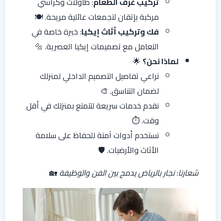
تركيب غرف الطعام
: طاولات وكراسي
مركبة بإتقان لتجمعات عائلية مريحة. 🍽️
فك وتركيب أثاث إيكيا
: خبرة خاصة في
التعامل مع تصميمات إيكيا العصرية. 🔩
لماذا نحن؟
🌟
نراعي تفاصيل التصميم الداخلي لمنزلك
لضمان التناسق. 🎨
نقدم خدمات سريعة لتتمتع بمنزلك في أقل
وقت. ⏱️
نستخدم أدوات آمنة للحفاظ على سلامة
الأثاث والأرضيات. 🛡️
شعارنا
:
نجار بالرياض يدمج بين الفن والوظيفة
🏡