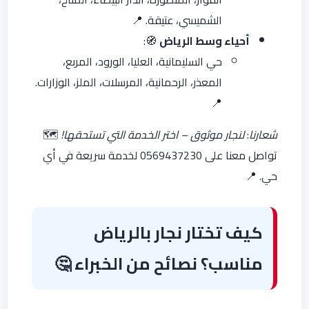
الشميسي، عتيقة. 📍
أحياء وسط الرياض
🧭:
حي السليمانية، العليا، الورود، المربع،
المعذر، الرحمانية، المرسلات، الملز، الوزارات.
📍
شعارنا
:
لنجار موثوق – اختر الخدمة التي تستحقها!
🗺️
تواصل معنا على 0569437230 لخدمة سريعة في أي
حي. 📍
كيف تختار نجار بالرياض
مناسب؟ نصائح من الخبراء 🤔