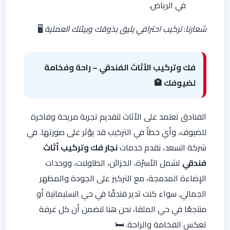
في الرياض.
شعارنا
:
تركيب احترافي يليق بذوقك وبيئتك العملية
🖥️
فك وتركيب الأثاث الفندقي – راحة وفخامة
لضيوفك 🏨
الفنادق تعتمد على الأثاث لتقديم تجربة مريحة وفاخرة
للضيوف، وأي خطأ في التركيب قد يؤثر على صورتها. في
شركة السعد، نقدم خدمات
نجار فك وتركيب أثاث
فندقي
تشمل الأسرّة، الخزائن، الطاولات، ووحدات
الإضاءة المدمجة، مع التركيز على الجودة والمظهر
الجمالي. سواء كنت تدير فندقًا في حي السليمانية أو
منتجعًا في حي الملقا، نحن هنا لنضمن أن كل غرفة
تعكس الفخامة والراحة. 🛏️