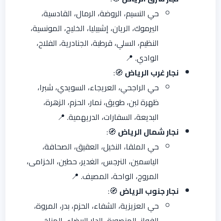
حي النسيم، الروضة، الرمال، القادسية،
اليرموك، الريان، إشبيليا، الخليج، المونسية،
النظيم، السلي، قرطبة، الجنادرية، الفلاح،
الوادي. 📍
نجار غرب الرياض
🧭:
حي الراجحي، العريجاء، السويدي، شبرا،
ظهرة لبن، طويق، نمار، الحزم، الزهرة،
البديعة، السفارات، الدريهمية. 📍
نجار شمال الرياض
🧭:
حي الملقا، النخيل، العقيق، الصحافة،
الياسمين، النرجس، الغدير، حطين، الخزامى،
المروج، الواحة، المصيف. 📍
نجار جنوب الرياض
🧭:
حي العزيزية، الشفاء، الحزم، بدر، المروة،
الفواز، المنصورة، الدار البيضاء، المناخ،