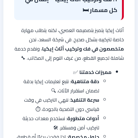
كل مسمار 🛏️
أثاث إيكيا يتميز بتصميمه العصري، لكنه يتطلب مهارة
خاصة لتركيبه بشكل صحيح. في شركة السعد، نحن
متخصصون في فك وتركيب أثاث إيكيا
، ونقدم خدمة
شاملة لجميع القطع، من غرف النوم إلى المكاتب. 🔧
مميزات خدمتنا
✅:
دقة متناهية
: نتبع تعليمات إيكيا بدقة
لضمان استقرار الأثاث. 🔍
سرعة التنفيذ
: ننهي التركيب في وقت
قياسي دون التضحية بالجودة. ⏱️
أدوات متطورة
: نستخدم معدات حديثة
لتركيب آمن ومستقر. 🛠️
حلول مخصصة
: إذا فقدت برغيًا أو قطعة،