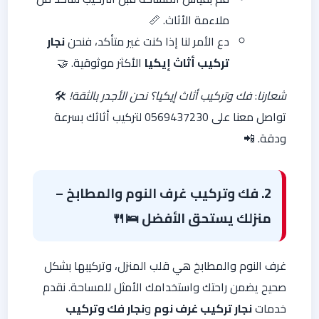
ملاءمة الأثاث. 📏
دع الأمر لنا إذا كنت غير متأكد، فنحن
نجار
تركيب أثاث إيكيا
الأكثر موثوقية. 🤝
شعارنا
:
فك وتركيب أثاث إيكيا؟ نحن الأجدر بالثقة!
🛠️
تواصل معنا على 0569437230 لتركيب أثاثك بسرعة
ودقة. 📲
2. فك وتركيب غرف النوم والمطابخ –
منزلك يستحق الأفضل
🛌🍴
غرف النوم والمطابخ هي قلب المنزل، وتركيبها بشكل
صحيح يضمن راحتك واستخدامك الأمثل للمساحة. نقدم
خدمات
نجار تركيب غرف نوم
و
نجار فك وتركيب