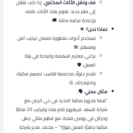
فك ونقل الأثاث المكتبي
: إذا كنت تنتقل
إلى مقر جديد، نقوم بفك الأثاث، نقله،
وإعادة تركيبه بدقة. 🚚
لماذا نحن؟
🌟
نستخدم أدوات متطورة لضمان تركيب آمن
ومستقر. 🛠️
نراعي معايير السلامة والراحة في بيئة
العمل. 🛡️
نقدم حلولًا مخصصة لتناسب تصميم مكتبك
واحتياجاتك. 🎨
مثال عملي
🗣️:
“قمنا بتجهيز مكتبنا الجديد في حي الريان مع
شركة السعد. فريقهم قام بفك وتركيب 20 مكتبًا
وخزائن في يومين فقط، مع تنظيم مثالي جعل
مكتبنا جاهزًا للعمل فورًا!” – محمد، مدير شركة