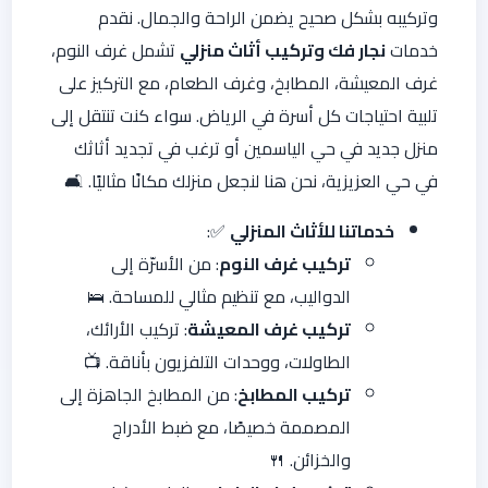
وتركيبه بشكل صحيح يضمن الراحة والجمال. نقدم
خدمات
نجار فك وتركيب أثاث منزلي
تشمل غرف النوم،
غرف المعيشة، المطابخ، وغرف الطعام، مع التركيز على
تلبية احتياجات كل أسرة في الرياض. سواء كنت تنتقل إلى
منزل جديد في حي الياسمين أو ترغب في تجديد أثاثك
في حي العزيزية، نحن هنا لنجعل منزلك مكانًا مثاليًا. 🛋️
خدماتنا للأثاث المنزلي
✅:
تركيب غرف النوم
: من الأسرّة إلى
الدواليب، مع تنظيم مثالي للمساحة. 🛌
تركيب غرف المعيشة
: تركيب الأرائك،
الطاولات، ووحدات التلفزيون بأناقة. 📺
تركيب المطابخ
: من المطابخ الجاهزة إلى
المصممة خصيصًا، مع ضبط الأدراج
والخزائن. 🍴