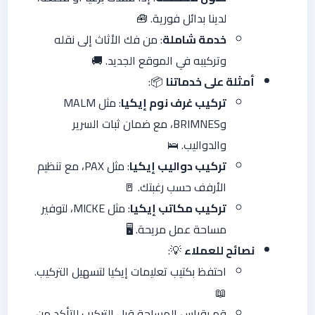
لدينا بدائل فورية. 🧰
خدمة شاملة
: من فك الأثاث إلى نقله
وتركيبه في الموقع الجديد. 🚚
أمثلة على خدماتنا
📦:
تركيب غرف نوم إيكيا
: مثل MALM
وBRIMNES، مع ضمان ثبات السرير
والدواليب. 🛌
تركيب دواليب إيكيا
: مثل PAX، مع تنظيم
الأرفف حسب رغبتك. 🚪
تركيب مكاتب إيكيا
: مثل MICKE، لتوفير
مساحة عمل مريحة. 🖥️
نصائح للعملاء
💡:
احتفظ بكتيب تعليمات إيكيا لتسهيل التركيب.
📖
قم بقياس المساحة قبل التركيب للتأكد من