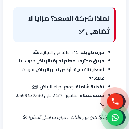
لماذا شركة السعد؟ مزايا لا
تُضاهى
✅
خبرة طويلة
: 15+ عامًا في النجارة. 🕰️
فريق محترف
:
معلم نجارة بالرياض
مدرب. 👷
أسعار تنافسية
:
أرخص نجار بالرياض
بجودة
عالية. 💸
تغطية شاملة
: جميع أحياء الرياض. 🗺️
خدمة عملاء
: متاحون 24/7 على 0569437230.
📞
شعارنا
:
أيّاً كان نوع الأثاث… نجارنا له الحل الأمثل!
🛠️