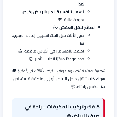
🗺️
أسعار تنافسية
:
نجار بالرياض رخيص
بجودة عالية. 💸
نصائح لنقل العفش
💡:
صوّر الأثاث قبل الفك لتسهيل إعادة التركيب.
📸
احتفظ بالمسامير في أكياس مرقمة. 🧰
حدد موعدًا مبكرًا لتجنب التأخير. ⏰
شعارنا
:
معنا لا تلف ولا دوران… تركيب أثاثك في أمان!
🚚
سواء كنت تنتقل داخل الرياض أو إلى منطقة قريبة، نحن
هنا لنضمن راحتك. 📦
5. فك وتركيب المكيفات – راحة في
صيف الرياض
❄️