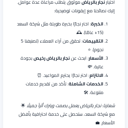
اختيار
نجار بالرياض
موثوق يتطلب مراعاة عدة عوامل.
إليك نصائحنا مع إيقونات توضيحية:
الخبرة
: اختر نجارًا بخبرة طويلة مثل شركة السعد
(15+ عامًا). 🕰️
التقييمات
: تحقق من آراء العملاء (تصنيفنا 5
نجوم). ⭐
الأسعار
: ابحث عن
نجار بالرياض رخيص
بجودة
عالية. 💸
الالتزام
: اختر نجارًا يحترم المواعيد. ⏰
الخدمات الشاملة
: تأكد من تقديم خدمات
متنوعة. 🛠️
شعارنا
:
نجار بالرياض يعمل بصمت ويترك أثراً جميلًا
🌟
مع شركة السعد، ستحصل على خدمة احترافية بأفضل
الأسعار. 💼