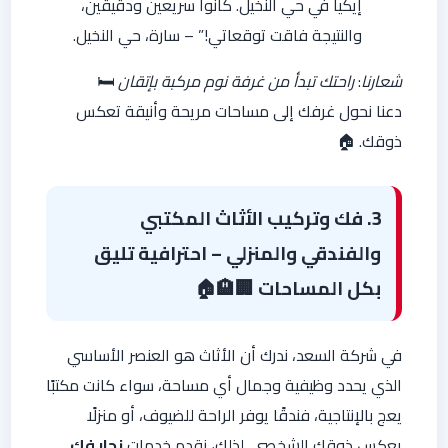
إيكيا في حي النخيل. كانوا سريعين ودقيقين،
والنتيجة فاقت توقعاتي!” – سارة، حي النخيل.
شعارنا
:
راحتك تبدأ من غرفة نوم مركبة بإتقان
🛏️
دعنا نحول غرفك إلى مساحات مريحة وأنيقة تعكس
ذوقك. 🏠
3. فك وتركيب الأثاث المكتبي
والفندقي والمنزلي – احترافية تليق
بكل المساحات
🏢🏨🏠
في شركة السعد، ندرك أن الأثاث هو العنصر الأساسي
الذي يحدد وظيفية وجمال أي مساحة، سواء كانت مكتبًا
يعج بالإنتاجية، فندقًا يوفر الراحة للضيوف، أو منزلًا
يعكس ذوقك الشخصي. لذلك، نقدم خدمات
نجار فك