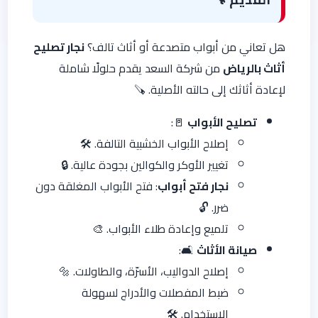
هل تعاني من أبواب متصدعة أو أثاث تالف؟
نجار تصليح
أثاث بالرياض
من شركة السعد يقدم حلولًا شاملة
لإعادة أثاثك إلى حالته الأصلية. 🪚
تصليح الأبواب
🚪:
إصلاح الأبواب الخشبية التالفة. 🛠️
تغيير الأوكر والكوالين بجودة عالية. 🔒
نجار فتح أبواب
: فتح الأبواب المغلقة دون
ضرر. 🔓
تلميع وإعادة طلاء الأبواب. 🎨
صيانة الأثاث
🛋️:
إصلاح الدواليب، الأسرّة، والطاولات. 🔩
ضبط المفصلات والأدراج لسهولة
الاستخدام. 🛠️