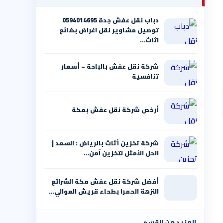
دباب نقل عفش جدة 0594014695
توصيل مشاوير نقل اغراض بضائع
اثاث…
شركة نقل عفش بالباحة – أسعار
تنافسية
أرخص شركة نقل عفش بمكة
شركة تخزين أثاث بالرياض : السعد |
الحل الأمثل لتخزين آمن…
أفضل شركة نقل عفش مكة الشرائع
النزهة الحمرا بطحاء قريش العوالي…
المزيد من القسم
←