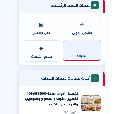
◆
خدمات السعد الرئيسية
▣
✈
الشحن الدولي
نقل العفش
⌁
◆
الصيانة
جميع الخدمات
⌁
أحدث مقالات خدمات الصيانة
تفصيل أبواب بمكة 0546138860 |
تفصيل الغرف والمطابخ والدواليب
والدريسنج والكنب
17 يوليو 2026