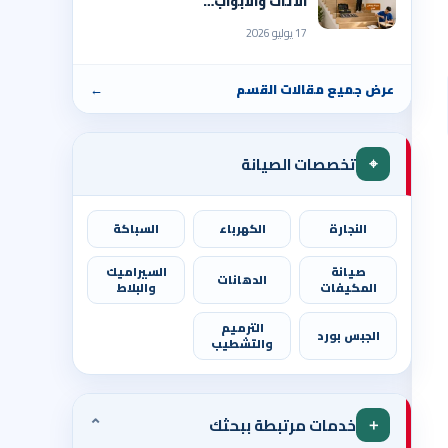
الأثاث والأبواب…
17 يوليو 2026
عرض جميع مقالات القسم
←
⌖
تخصصات الصيانة
النجارة
الكهرباء
السباكة
صيانة
السيراميك
الدهانات
المكيفات
والبلاط
الترميم
الجبس بورد
والتشطيب
⌄
＋
خدمات مرتبطة ببحثك