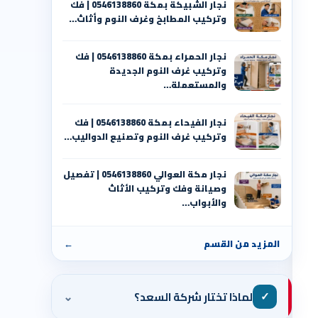
نجار الشبيكة بمكة 0546138860⁩ | فك
وتركيب المطابخ وغرف النوم وأثاث…
نجار الحمراء بمكة 0546138860⁩ | فك
وتركيب غرف النوم الجديدة
والمستعملة…
نجار الفيحاء بمكة 0546138860⁩ | فك
وتركيب غرف النوم وتصنيع الدواليب…
نجار مكة العوالي 0546138860⁩ | تفصيل
وصيانة وفك وتركيب الأثاث
والأبواب…
المزيد من القسم
←
⌄
✓
لماذا تختار شركة السعد؟