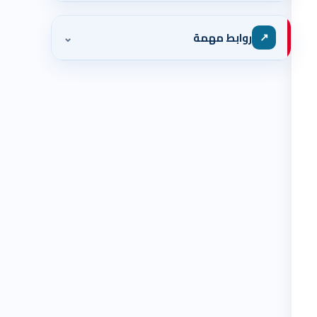
⌄
↗
روابط مهمة