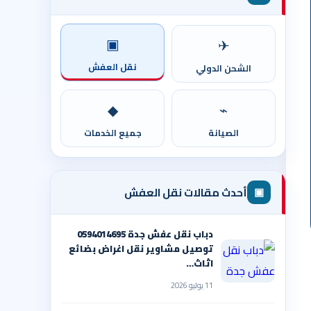
▣
✈
نقل العفش
الشحن الدولي
◆
⌁
الصيانة
جميع الخدمات
▣
أحدث مقالات نقل العفش
دباب نقل عفش جدة 0594014695
توصيل مشاوير نقل اغراض بضائع
اثاث…
11 يوليو 2026