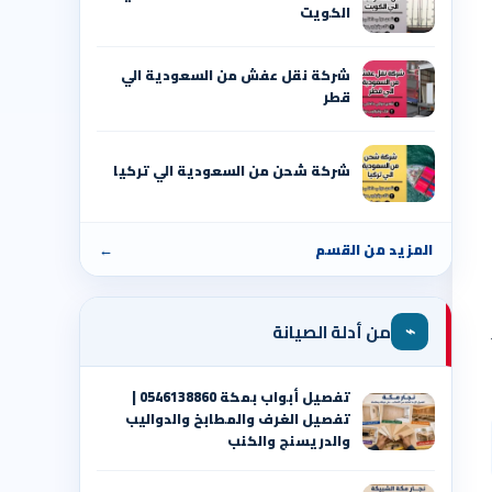
الكويت
شركة نقل عفش من السعودية الي
قطر
شركة شحن من السعودية الي تركيا
المزيد من القسم
←
⌁
من أدلة الصيانة
تفصيل أبواب بمكة 0546138860 |
تفصيل الغرف والمطابخ والدواليب
والدريسنج والكنب