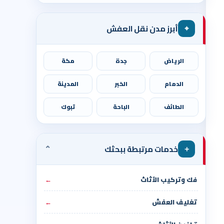
⌖
أبرز مدن نقل العفش
الرياض
جدة
مكة
الدمام
الخبر
المدينة
الطائف
الباحة
تبوك
⌄
＋
خدمات مرتبطة ببحثك
فك وتركيب الأثاث
←
تغليف العفش
←