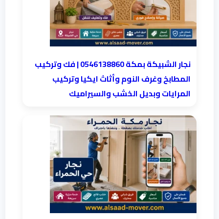
نجار الشبيكة بمكة 0546138860⁩ | فك وتركيب
المطابخ وغرف النوم وأثاث ايكيا وتركيب
المرايات وبديل الخشب والسيراميك