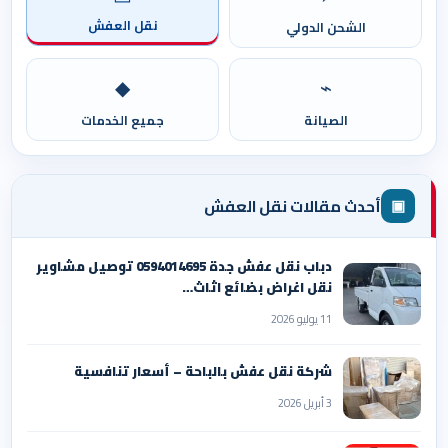
نقل العفش
الشحن الدولي
◆
⌁
الصيانة
جميع الخدمات
▣
أحدث مقالات نقل العفش
دباب نقل عفش جدة 0594014695 توصيل مشاوير
نقل اغراض بضائع اثاث…
11 يوليو 2026
شركة نقل عفش بالباحة – أسعار تنافسية
3 أبريل 2026