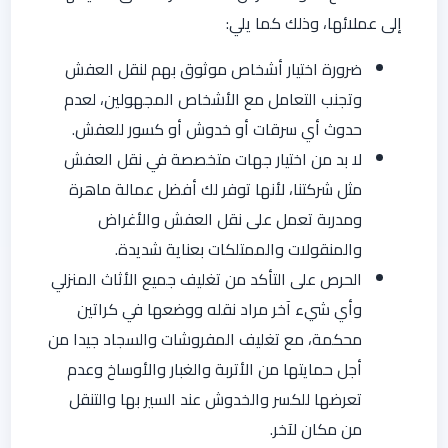
إلى عملائها، وذلك كما يلي:
ضرورة اختيار أشخاص موثوق بهم لنقل العفش
وتجنب التعامل مع الأشخاص المجهولين، لعدم
حدوث أي سرقات أو خدوش أو كسور للعفش.
لا بد من اختيار جهات متخصصة في نقل العفش
مثل شركتنا، لأنها توفر لك أفضل عمالة ماهرة
ومدربة تعمل على نقل العفش والأغراض
والمنقولات والممتلكات بعناية شديدة.
الحرص على التأكد من تغليف جميع الأثاث المنزلي
وأي شيء آخر مراد نقله ووضعها في كراتين
محكمة، مع تغليف المفروشات والسجاد جيدا من
أجل حمايتها من الأتربة والغبار والأوساخ وعدم
تعرضها للكسر والخدوش عند السير بها والتنقل
من مكان لآخر.