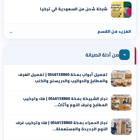
شركة شحن من السعودية الي تركيا
المزيد من القسم
←
⌁
من أدلة الصيانة
تفصيل أبواب بمكة 0546138860 | تفصيل الغرف
والمطابخ والدواليب والدريسنج والكنب
نجار الشبيكة بمكة 0546138860⁩ | فك وتركيب
المطابخ وغرف النوم وأثاث…
نجار الحمراء بمكة 0546138860⁩ | فك وتركيب غرف
النوم الجديدة والمستعملة…