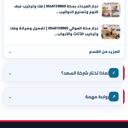
نجار الفيحاء بمكة 0546138860⁩ | فك وتركيب غرف
النوم وتصنيع الدواليب…
نجار مكة العوالي 0546138860⁩ | تفصيل وصيانة وفك
وتركيب الأثاث والأبواب…
المزيد من القسم
←
⌄
✓
لماذا تختار شركة السعد؟
⌄
↗
روابط مهمة