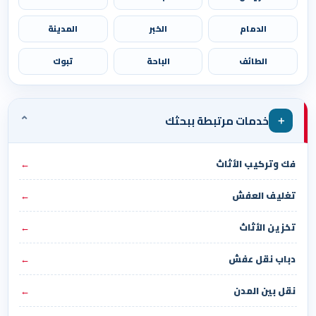
الدمام
الخبر
المدينة
الطائف
الباحة
تبوك
⌄
＋
خدمات مرتبطة ببحثك
فك وتركيب الأثاث
←
تغليف العفش
←
تخزين الأثاث
←
دباب نقل عفش
←
نقل بين المدن
←