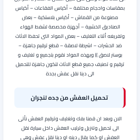
بمقاسات واحجام مختلفة – أكياس الفقاعات – أكياس
مصنوعة من القماش – أكياس بلاستكية – بعض
الصناديق الخشبية – أجهزة مخصصة لشفط الهواء
وتفريغه أثناء التغليف – بعض المواد التى تحفظ الاثاث
ضد الحشرات – اشرطة لاصقة – قطع ترقيم جاهزة –
بوستر لاصق )) وبهذه المواد نقوم بتجميع و تغليف و
ترقيم و تصنيف جميع قطع الاثاث لتكون جاهزة للتحميل
الى دينا نقل عفش بجدة
تحميل العفش من جده لنجران
الان وبعد ان قمنا بفك وتغليف وترقيم العفش نأتى
الى تحميل وتنزيل وترتيب العفش داخل سيارة نقل
العفش او كما يقال دينه او دينا نقل عفش وهى