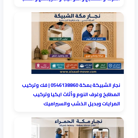
نجار الشبيكة بمكة 0546138860⁩ | فك وتركيب
المطابخ وغرف النوم وأثاث ايكيا وتركيب
المرايات وبديل الخشب والسيراميك