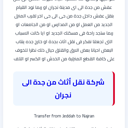
عفش من جدة الى اى مدينة نجران او ربما نود القيام
بنقل عفش داخل جدة من حى الى حى اخر لقرب المنزل
الجديد من العمل او من المدارس او من الجامعات او
ربما ستجد راحة فى مسكنك الجديد او ايا كانت الاسباب
التى تجعلنا نفكر فى نقل اثاث بجدة او خارج جده ينتاب
البعض احيانا بعض الارق والقلق حيال ذلك نظرا للخوف
على كافة القطع المنزلية من الخدش او الكسر او التلف
شركة نقل أثاث من جدة الى
نجران
Transfer from Jeddah to Najran