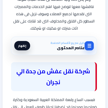
نناقشها معها لنوضح فيها اهم الخدمات والمميزات
التى نقدمها لجميع العملاء وسوف نزيل فى هذه
السطور كل القلق والمخاوف التى قد تنتابك على نقل
اثاث منزلك او مكتبك او شركتك.
دليل سريع لأقسام الصفحة
☰
إظهار
عناصر المحتوى
شركة نقل عفش من جدة الي
نجران
فبسبب اتساع رقعة المملكة العربية السعودية وكثرة
ضواحيها ومدنها قد تضطرنا احيانا ظروف العمل الى نقل