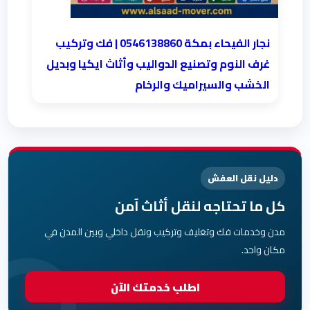
نجار الفيحاء بمكة 0546138860⁩ | فك وتركيب
غرف النوم وتصنيع الدواليب وأثاث ايكيا وبديل
الخشب والسيراميك والرخام
دليل نقل العفش
كل ما تحتاجه لنقل أثاث آمن
مدن وخدمات فك وتغليف وتركيب ونقل داخلي وبين المدن في
مكان واحد.
اطلب خدمتك الآن