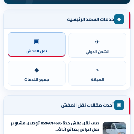
◆
خدمات السعد الرئيسية
▣
✈
نقل العفش
الشحن الدولي
◆
⌁
الصيانة
جميع الخدمات
▣
أحدث مقالات نقل العفش
دباب نقل عفش جدة 0594014695 توصيل مشاوير
نقل اغراض بضائع اثاث…