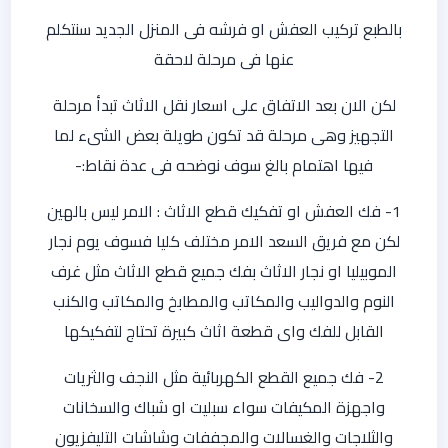
بالطبع تركيب العفش او فرشه فى المنزل الجديد سنتكلم
عنها فى مرحلة لاحقة
لكن الان بعد الاتفاق على اسعار نقل الاثاث تبدأ مرحلة
التجهيز وهى مرحلة قد تكون طويلة بعض الشىء لما
فيها اهتمام بالغ سوف نوضحه فى عدة نقاط:-
1- فك العفش او تفكيك قطع الاثاث : الامر ليس بالهين
لكن مع فريق السعد الامر مختلف كليا فسوف يوم نجار
الموبيليا او نجار الاثاث بفك جميع قطع الاثاث مثل غرف
النوم والدواليب والمكاتب والمطابخ والمكاتب والكنب
القابل للفك واى قطعة اثاث كبيرة تحتاج لتفكيكها
2- فك جميع القطع الكهربائية مثل النجف والثريات
واجهزة المكيفات سواء سبليت او شباك والسخانات
والثلاجات والغسالات والمجففات وشاشات التليفزيون