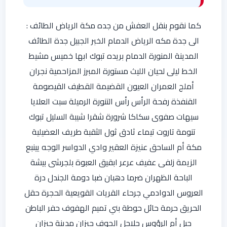
كما نقوم بنقل العفش من جده مكة الرياض الطائف :
الى جدة مكه الرياض الدمام الخبر الجبيل جدة الطائف
المدينة المنورة الدمام بريده تبوك ابها خميس مشيط
الخط ليلى لحيان الليث مستورة المبرز المزاحمية نجران
أملج العمران العيون القضيمة القطيف القيصومة
القنفذة رفحة الرأس رأس التنورة الرميلة سبت العلايا
سيهات صفوى سكاكا شرورة شقرا شيبة السليل تبوك
تنومة تاروت تيماء ثادق ثول الثقبة طريف العضيلية
مكة أم الساحق عنيزة العقير وادي الدواسر الوجه يينبع
الزيمة زلفى عفيف عرعر ابقيق العبوة بلجرشى بيشة
الباحة الظهران ضرما دهبان ضبا دومة الجندل درة
العروس الدوادمي جرحاء القريات القويعية الحجرة حقل
الحريق حرمة حائل حوطة بني تميم الهفوف حفر الباطن
جبل أم الرؤوس جلاجل الجوف جيزان مدينة جيزان