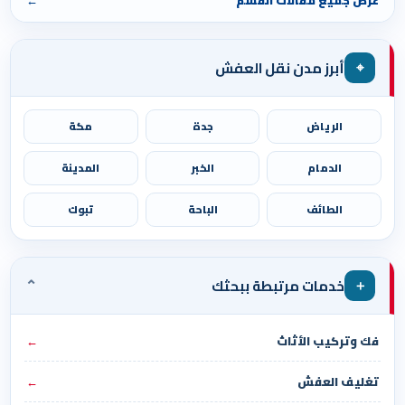
عرض جميع مقالات القسم
←
⌖
أبرز مدن نقل العفش
الرياض
جدة
مكة
الدمام
الخبر
المدينة
الطائف
الباحة
تبوك
⌄
＋
خدمات مرتبطة ببحثك
فك وتركيب الأثاث
←
تغليف العفش
←