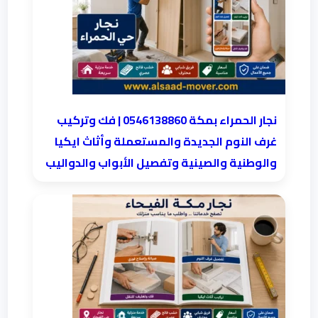
نجار الحمراء بمكة 0546138860⁩ | فك وتركيب
غرف النوم الجديدة والمستعملة وأثاث ايكيا
والوطنية والصينية وتفصيل الأبواب والدواليب