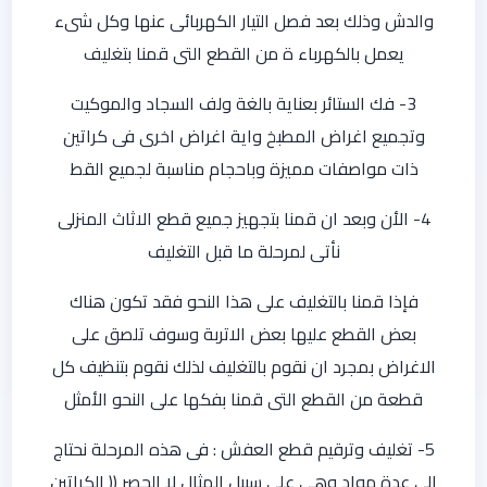
والدش وذلك بعد فصل التيار الكهربائى عنها وكل شىء
يعمل بالكهرباء ة من القطع التى قمنا بتغليف
3- فك الستائر بعناية بالغة ولف السجاد والموكيت
وتجميع اغراض المطبخ واية اغراض اخرى فى كراتين
ذات مواصفات مميزة وباحجام مناسبة لجميع القط
4- الأن وبعد ان قمنا بتجهيز جميع قطع الاثاث المنزلى
نأتى لمرحلة ما قبل التغليف
فإذا قمنا بالتغليف على هذا النحو فقد تكون هناك
بعض القطع عليها بعض الاتربة وسوف تلصق على
الاغراض بمجرد ان نقوم بالتغليف لذلك نقوم بتنظيف كل
قطعة من القطع التى قمنا بفكها على النحو الأمثل
5- تغليف وترقيم قطع العفش : فى هذه المرحلة نحتاج
الى عدة مواد وهى على سبيل المثال لا الحصر (( الكراتين