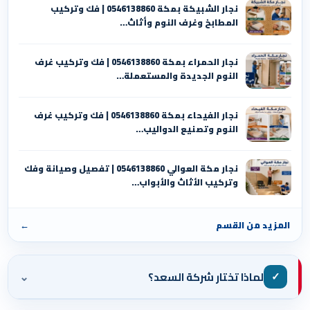
نجار الشبيكة بمكة 0546138860⁩ | فك وتركيب
المطابخ وغرف النوم وأثاث…
نجار الحمراء بمكة 0546138860⁩ | فك وتركيب غرف
النوم الجديدة والمستعملة…
نجار الفيحاء بمكة 0546138860⁩ | فك وتركيب غرف
النوم وتصنيع الدواليب…
نجار مكة العوالي 0546138860⁩ | تفصيل وصيانة وفك
وتركيب الأثاث والأبواب…
المزيد من القسم
←
⌄
✓
لماذا تختار شركة السعد؟