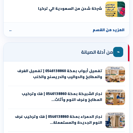
شركة شحن من السعودية الي تركيا
المزيد من القسم
←
⌁
من أدلة الصيانة
تفصيل أبواب بمكة 0546138860 | تفصيل الغرف
والمطابخ والدواليب والدريسنج والكنب
نجار الشبيكة بمكة 0546138860⁩ | فك وتركيب
المطابخ وغرف النوم وأثاث…
نجار الحمراء بمكة 0546138860⁩ | فك وتركيب غرف
النوم الجديدة والمستعملة…