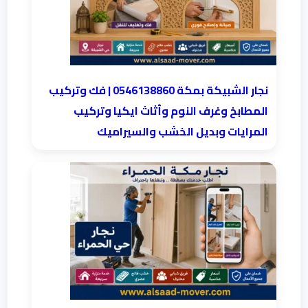
نجار الشبيكة بمكة 0546138860⁩ | فك وتركيب
المطابخ وغرف النوم وأثاث ايكيا وتركيب
المرايات وبديل الخشب والسيراميك