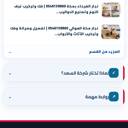
نجار الفيحاء بمكة 0546138860⁩ | فك وتركيب غرف
النوم وتصنيع الدواليب…
نجار مكة العوالي 0546138860⁩ | تفصيل وصيانة وفك
وتركيب الأثاث والأبواب…
المزيد من القسم
←
⌄
✓
لماذا تختار شركة السعد؟
⌄
↗
روابط مهمة