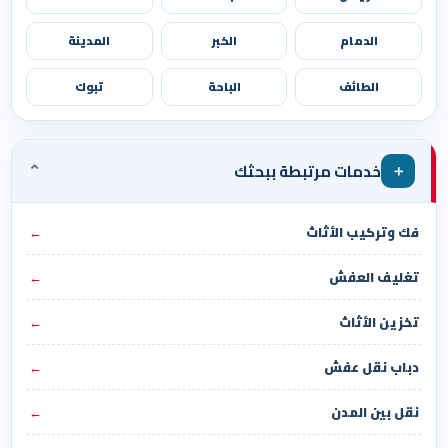
الدمام
الخبر
المدينة
الطائف
الباحة
تبوك
⌄
＋
خدمات مرتبطة ببحثك
فك وتركيب الأثاث
←
تغليف العفش
←
تخزين الأثاث
←
دباب نقل عفش
←
نقل بين المدن
←