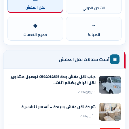
نقل العفش
الشحن الدولي
◆
⌁
الصيانة
جميع الخدمات
▣
أحدث مقالات نقل العفش
دباب نقل عفش جدة 0594014695 توصيل مشاوير
نقل اغراض بضائع اثاث…
11 يوليو 2026
شركة نقل عفش بالباحة – أسعار تنافسية
3 أبريل 2026