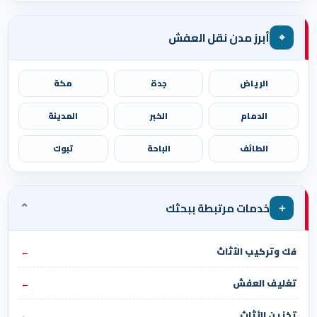
⌖
أبرز مدن نقل العفش
الرياض
جدة
مكة
الدمام
الخبر
المدينة
الطائف
الباحة
تبوك
⌄
＋
خدمات مرتبطة ببحثك
فك وتركيب الأثاث
←
تغليف العفش
←
تخزين الأثاث
←