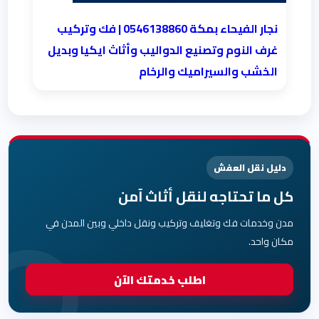
نجار الفيحاء بمكة 0546138860⁩ | فك وتركيب
غرف النوم وتصنيع الدواليب وأثاث ايكيا وبديل
الخشب والسيراميك والرخام
دليل نقل العفش
كل ما تحتاجه لنقل أثاث آمن
مدن وخدمات فك وتغليف وتركيب ونقل داخلي وبين المدن في
مكان واحد.
اطلب خدمتك الآن