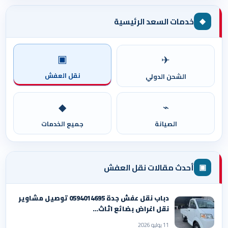
◆
خدمات السعد الرئيسية
▣
✈
نقل العفش
الشحن الدولي
◆
⌁
الصيانة
جميع الخدمات
▣
أحدث مقالات نقل العفش
دباب نقل عفش جدة 0594014695 توصيل مشاوير
نقل اغراض بضائع اثاث…
11 يوليو 2026