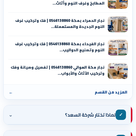
المطابخ وغرف النوم وأثاث…
نجار الحمراء بمكة 0546138860⁩ | فك وتركيب غرف
النوم الجديدة والمستعملة…
نجار الفيحاء بمكة 0546138860⁩ | فك وتركيب غرف
النوم وتصنيع الدواليب…
نجار مكة العوالي 0546138860⁩ | تفصيل وصيانة وفك
وتركيب الأثاث والأبواب…
المزيد من القسم
←
⌄
✓
لماذا تختار شركة السعد؟