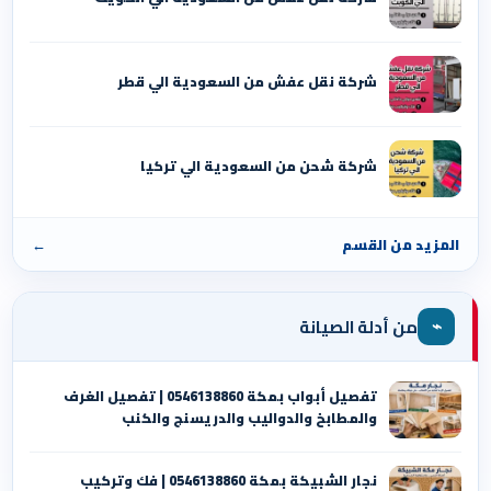
شركة نقل عفش من السعودية الي قطر
شركة شحن من السعودية الي تركيا
المزيد من القسم
←
⌁
من أدلة الصيانة
تفصيل أبواب بمكة 0546138860 | تفصيل الغرف
والمطابخ والدواليب والدريسنج والكنب
نجار الشبيكة بمكة 0546138860⁩ | فك وتركيب