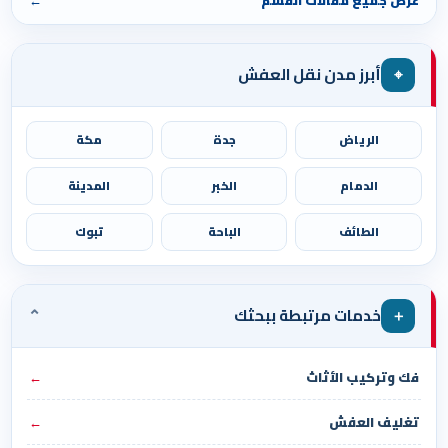
⌖
أبرز مدن نقل العفش
الرياض
جدة
مكة
الدمام
الخبر
المدينة
الطائف
الباحة
تبوك
⌄
＋
خدمات مرتبطة ببحثك
فك وتركيب الأثاث
←
تغليف العفش
←