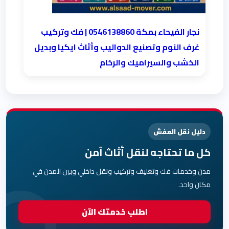
نجار الفيحاء بمكة 0546138860⁩ | فك وتركيب
غرف النوم وتصنيع الدواليب وأثاث ايكيا وبديل
الخشب والسيراميك والرخام
دليل نقل العفش
كل ما تحتاجه لنقل أثاث آمن
مدن وخدمات فك وتغليف وتركيب ونقل داخلي وبين المدن في
مكان واحد.
اطلب خدمتك الآن