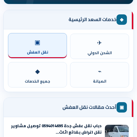
◆
خدمات السعد الرئيسية
▣
✈
نقل العفش
الشحن الدولي
◆
⌁
الصيانة
جميع الخدمات
▣
أحدث مقالات نقل العفش
دباب نقل عفش جدة 0594014695 توصيل مشاوير
نقل اغراض بضائع اثاث…