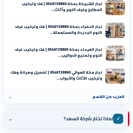
نجار الشبيكة بمكة 0546138860⁩ | فك وتركيب
المطابخ وغرف النوم وأثاث…
نجار الحمراء بمكة 0546138860⁩ | فك وتركيب غرف
النوم الجديدة والمستعملة…
نجار الفيحاء بمكة 0546138860⁩ | فك وتركيب غرف
النوم وتصنيع الدواليب…
نجار مكة العوالي 0546138860⁩ | تفصيل وصيانة وفك
وتركيب الأثاث والأبواب…
المزيد من القسم
←
⌄
✓
لماذا تختار شركة السعد؟