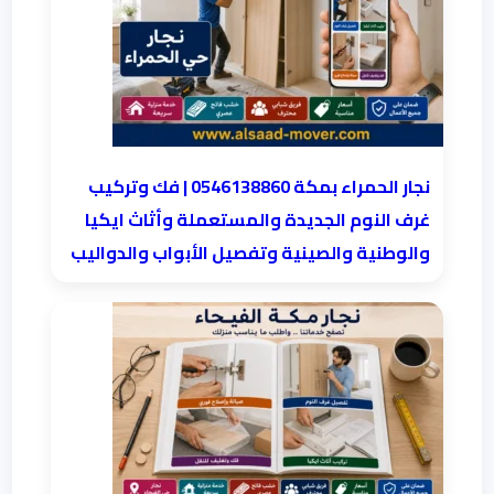
نجار الحمراء بمكة 0546138860⁩ | فك وتركيب
غرف النوم الجديدة والمستعملة وأثاث ايكيا
والوطنية والصينية وتفصيل الأبواب والدواليب