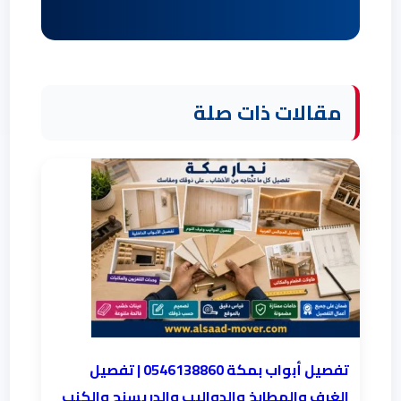
مقالات ذات صلة
تفصيل أبواب بمكة 0546138860 | تفصيل
الغرف والمطابخ والدواليب والدريسنج والكنب