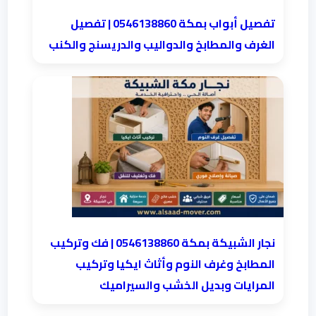
تفصيل أبواب بمكة 0546138860 | تفصيل
الغرف والمطابخ والدواليب والدريسنج والكنب
نجار الشبيكة بمكة 0546138860⁩ | فك وتركيب
المطابخ وغرف النوم وأثاث ايكيا وتركيب
المرايات وبديل الخشب والسيراميك