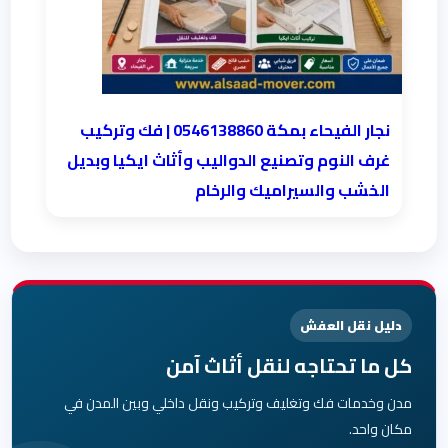
نجار الفيحاء بمكة 0546138860⁩ | فك وتركيب
غرف النوم وتصنيع الدواليب وأثاث ايكيا وبديل
الخشب والسيراميك والرخام
دليل نقل العفش
كل ما تحتاجه لنقل أثاث آمن
مدن وخدمات فك وتغليف وتركيب ونقل داخلي وبين المدن في
مكان واحد.