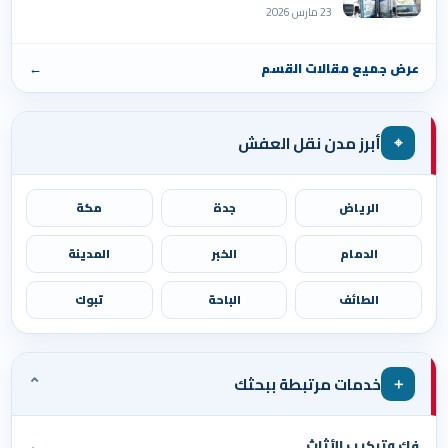
23 مارس 2026
عرض جميع مقالات القسم
←
⌖
أبرز مدن نقل العفش
الرياض
جدة
مكة
الدمام
الخبر
المدينة
الطائف
الباحة
تبوك
⌄
＋
خدمات مرتبطة ببحثك
فك وتركيب الأثاث
←