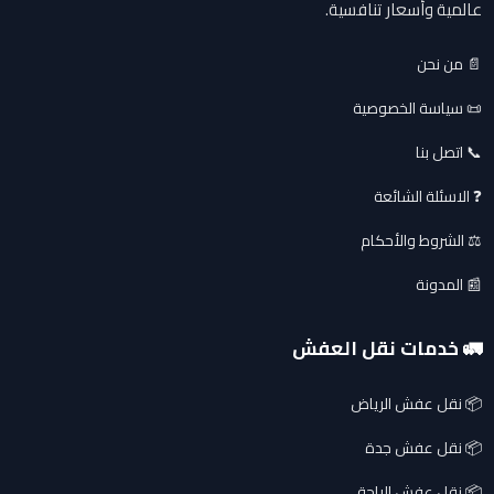
عالمية وأسعار تنافسية.
📄 من نحن
📜 سياسة الخصوصية
📞 اتصل بنا
❓ الاسئلة الشائعة
⚖️ الشروط والأحكام
📰 المدونة
🚛 خدمات نقل العفش
📦 نقل عفش الرياض
📦 نقل عفش جدة
📦 نقل عفش الباحة