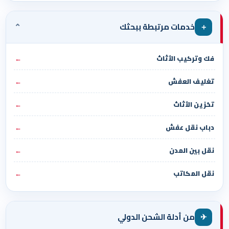
⌄
＋
خدمات مرتبطة ببحثك
فك وتركيب الأثاث
←
تغليف العفش
←
تخزين الأثاث
←
دباب نقل عفش
←
نقل بين المدن
←
نقل المكاتب
←
✈
من أدلة الشحن الدولي