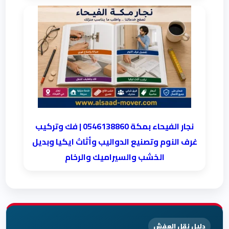
نجار الفيحاء بمكة 0546138860⁩ | فك وتركيب
غرف النوم وتصنيع الدواليب وأثاث ايكيا وبديل
الخشب والسيراميك والرخام
دليل نقل العفش