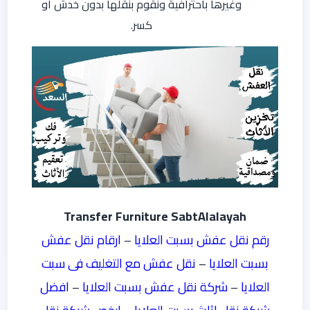
وغيرها باحترافية ونقوم بنقلها بدون خدش أو
كسر.
Transfer Furniture
SabtAlalayah
رقم نقل عفش بسبت العلايا
–
ارقام نقل عفش
بسبت العلايا
–
نقل عفش مع التغليف فى سبت
العلايا
–
شركة نقل عفش بسبت العلايا
–
افضل