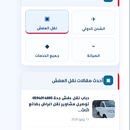
▣
✈
نقل العفش
الشحن الدولي
◆
⌁
الصيانة
جميع الخدمات
▣
أحدث مقالات نقل العفش
دباب نقل عفش جدة 0594014695
توصيل مشاوير نقل اغراض بضائع
اثاث…
11 يوليو 2026