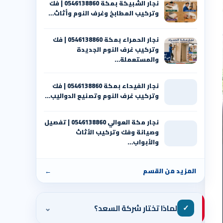
نجار الشبيكة بمكة 0546138860⁩ | فك
وتركيب المطابخ وغرف النوم وأثاث…
نجار الحمراء بمكة 0546138860⁩ | فك
وتركيب غرف النوم الجديدة
والمستعملة…
نجار الفيحاء بمكة 0546138860⁩ | فك
وتركيب غرف النوم وتصنيع الدواليب…
نجار مكة العوالي 0546138860⁩ | تفصيل
وصيانة وفك وتركيب الأثاث
والأبواب…
المزيد من القسم
←
⌄
✓
لماذا تختار شركة السعد؟