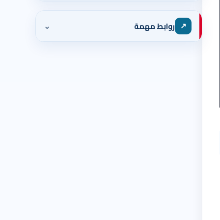
⌄
↗
روابط مهمة