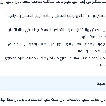
ساعدهم في إنجاز مهامهم بدقة متناهية وسرعة كبيرة دون تركها أي
والمحترفين في فك وتركيب العفش وإعادة ترتيب العفش باحترافية
العفش والانتقال به إلى الأماكن البعيدة، وذلك في إطار الأمان
 على مقتنياتهم.
فع وإنزال قطع العفش التي يكون من الصعب رفعها إلى الطوابق
المنحنيات والزوايا.
ن أجود خامات استيراد الخارج من أجل ضمان حماية كبيرة وقصوى
نقله.
وسية
ي تعتمد عليها وبالصورة التي يبحث عنها العملاء ولا يريدون بديلا لها،