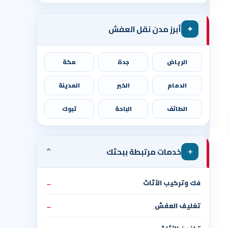
⌖
أبرز مدن نقل العفش
الرياض
جدة
مكة
الدمام
الخبر
المدينة
الطائف
الباحة
تبوك
⌄
＋
خدمات مرتبطة ببحثك
فك وتركيب الأثاث
←
تغليف العفش
←