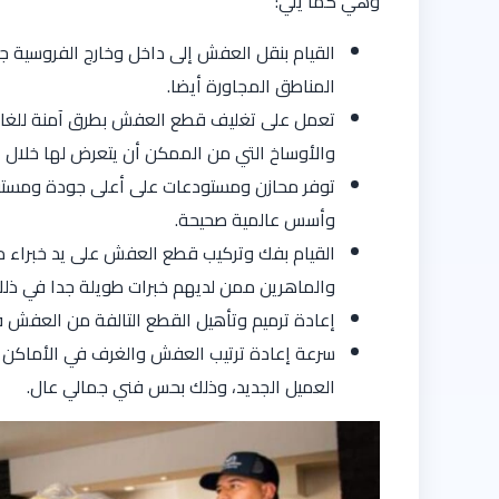
وهي كما يلي:
القيام بنقل العفش إلى داخل وخارج الفروسية ج
المناطق المجاورة أيضا.
تعمل على تغليف قطع العفش بطرق آمنة للغاية
والأوساخ التي من الممكن أن يتعرض لها خلال ع
توفر محازن ومستودعات على أعلى جودة ومستوى
وأسس عالمية صحيحة.
القيام بفك وتركيب قطع العفش على يد خبراء م
والماهرين ممن لديهم خبرات طويلة جدا في ذل
إعادة ترميم وتأهيل القطع التالفة من العفش قب
سرعة إعادة ترتيب العفش والغرف في الأماكن 
العميل الجديد، وذلك بحس فني جمالي عال.