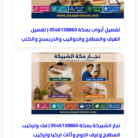
تفصيل أبواب بمكة 0546138860 | تفصيل
الغرف والمطابخ والدواليب والدريسنج والكنب
نجار الشبيكة بمكة 0546138860⁩ | فك وتركيب
المطابخ وغرف النوم وأثاث ايكيا وتركيب