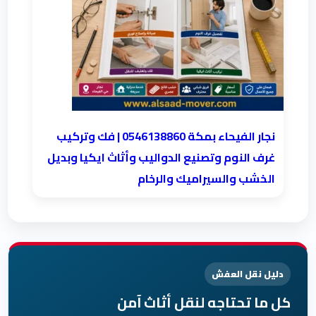
نجار الفيحاء بمكة 0546138860⁩ | فك وتركيب
غرف النوم وتصنيع الدواليب وأثاث ايكيا وبديل
الخشب والسيراميك والرخام
دليل نقل العفش
كل ما تحتاجه لنقل أثاث آمن