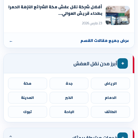
أفضل شركة نقل عفش مكة الشرائع النزهة الحمرا
بطحاء قريش العوالي…
23 مارس 2026
عرض جميع مقالات القسم
←
⌖
أبرز مدن نقل العفش
الرياض
جدة
مكة
الدمام
الخبر
المدينة
الطائف
الباحة
تبوك
⌄
＋
خدمات مرتبطة ببحثك