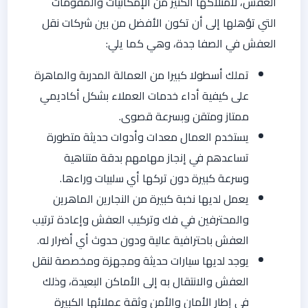
العفش، لامتلاكها الكثير من الإمكانيات والمقومات
التي تؤهلها إلى أن تكون الأفضل من بين شركات نقل
العفش في الصفا جدة، وهي كما يلي:
تملك أسطولا كبيرا من العمالة المدربة والماهرة
على كيفية أداء خدمات العملاء بشكل أكاديمي
ممتاز ومتقن وبسرعة قصوى.
يستخدم العمال معدات وأدوات حديثة متطورة
تساعدهم في إنجاز مهامهم بدقة متناهية
وسرعة كبيرة دون تركها أي سلبيات وراءها.
يعمل لديها نخبة كبيرة من النجارين الماهرين
والمحترفين في فك وتركيب العفش وإعادة ترتيب
العفش باحترافية عالية ودون حدوث أي أضرار له.
يوجد لديها سيارات حديثة ومجهزة ومخصصة لنقل
العفش والانتقال به إلى الأماكن البعيدة، وذلك
في إطار الأمان والأمن وثقة عملائها الكبيرة