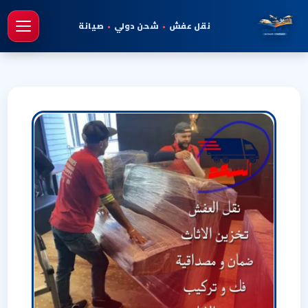
نقل عفش
•
شحن دولي
•
صيانة
فتح 