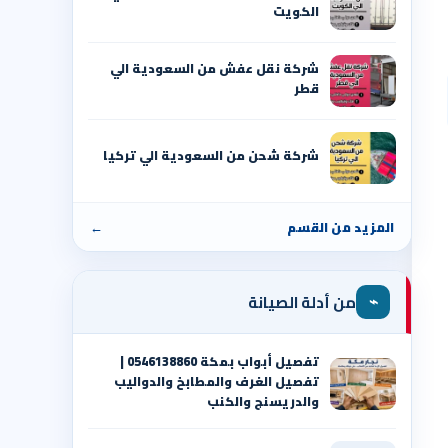
الكويت
شركة نقل عفش من السعودية الي
قطر
شركة شحن من السعودية الي تركيا
المزيد من القسم
←
⌁
من أدلة الصيانة
تفصيل أبواب بمكة 0546138860 |
تفصيل الغرف والمطابخ والدواليب
والدريسنج والكنب