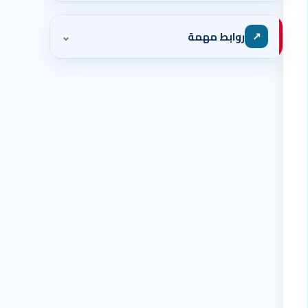
⌄
↗
روابط مهمة