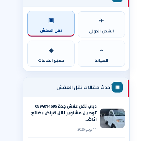
▣
✈
نقل العفش
الشحن الدولي
◆
⌁
الصيانة
جميع الخدمات
▣
أحدث مقالات نقل العفش
دباب نقل عفش جدة 0594014695
توصيل مشاوير نقل اغراض بضائع
اثاث…
11 يوليو 2026