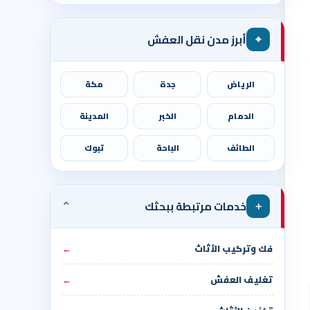
⌖
أبرز مدن نقل العفش
الرياض
جدة
مكة
الدمام
الخبر
المدينة
الطائف
الباحة
تبوك
⌄
＋
خدمات مرتبطة ببحثك
فك وتركيب الأثاث
←
تغليف العفش
←