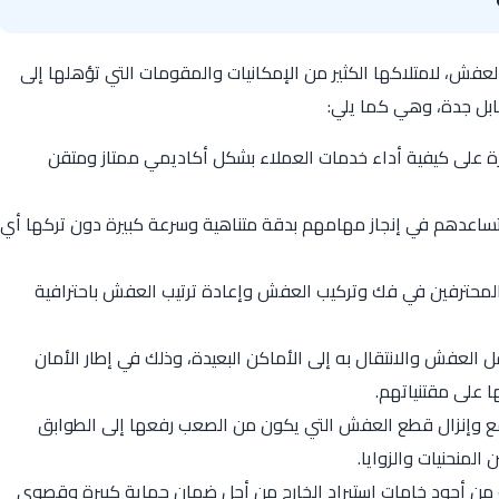
فش، لامتلاكها الكثير من الإمكانيات والمقومات التي تؤهلها إلى
بل جدة، وهي كما يلي:
رة على كيفية أداء خدمات العملاء بشكل أكاديمي ممتاز ومتقن
ساعدهم في إنجاز مهامهم بدقة متناهية وسرعة كبيرة دون تركها أي
والمحترفين في فك وتركيب العفش وإعادة ترتيب العفش باحترافية
العفش والانتقال به إلى الأماكن البعيدة، وذلك في إطار الأمان
 على مقتنياتهم.
فع وإنزال قطع العفش التي يكون من الصعب رفعها إلى الطوابق
المنحنيات والزوايا.
ن أجود خامات استيراد الخارج من أجل ضمان حماية كبيرة وقصوى