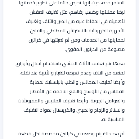
السامر جدة، حيث إنها تحرص دائما على تطوير خدماتها
لرضا عملائها وكسب رضاهم، مثل تغليف العفش
لأهميته في الحفاظ عليه من الضرر والتلف وتغليف
الأجهزة الكهربائية بالاسترتش المطاطي والفلين
لحمايتها من الصدمات ومن ثم تعبئتها في كراتين
مصنوعة من الكرتون المقوى.
بعدها يتم تغليف الأثاث الخشبي باستخدام أحبال وأوراق
لمنعه من التلف وعدم تعرضه للغبار والأتربة عند نقله،
وأيضا تغليف المجالس والكنب بالبلاستيك لحماية
القماش من الأوساخ والبقع الناجمة عن الأمطار
والعوامل الجوية، وأيضا تغليف الملابس والمفروشات
والستائر والزجاج والصيني والكريستال بمواد التغليف
المناسبة له.
ثم بعد ذلك يتم وضعه في كراتين مخصصة لكل قطعة