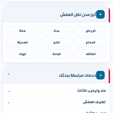
⌖
أبرز مدن نقل العفش
الرياض
جدة
مكة
الدمام
الخبر
المدينة
الطائف
الباحة
تبوك
⌄
＋
خدمات مرتبطة ببحثك
فك وتركيب الأثاث
←
تغليف العفش
←