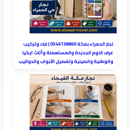
نجار الحمراء بمكة 0546138860⁩ | فك وتركيب
غرف النوم الجديدة والمستعملة وأثاث ايكيا
والوطنية والصينية وتفصيل الأبواب والدواليب