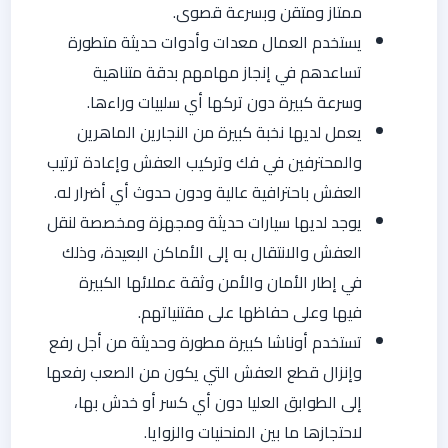
ممتاز ومتقن وبسرعة قصوى.
يستخدم العمال معدات وأدوات حديثة متطورة
تساعدهم في إنجاز مهامهم بدقة متناهية
وسرعة كبيرة دون تركها أي سلبيات وراءها.
يعمل لديها نخبة كبيرة من النجارين الماهرين
والمحترفين في فك وتركيب العفش وإعادة ترتيب
العفش باحترافية عالية ودون حدوث أي أضرار له.
يوجد لديها سيارات حديثة ومجهزة ومخصصة لنقل
العفش والانتقال به إلى الأماكن البعيدة، وذلك
في إطار الأمان والأمن وثقة عملائها الكبيرة
فيها وعلى حفاظها على مقتنياتهم.
تستخدم أوناشا كبيرة مطورة وحديثة من أجل رفع
وإنزال قطع العفش التي يكون من الصعب رفعها
إلى الطوابق العليا دون أي كسر أو خدش بها،
لاحتجازها ما بين المنحنيات والزوايا.