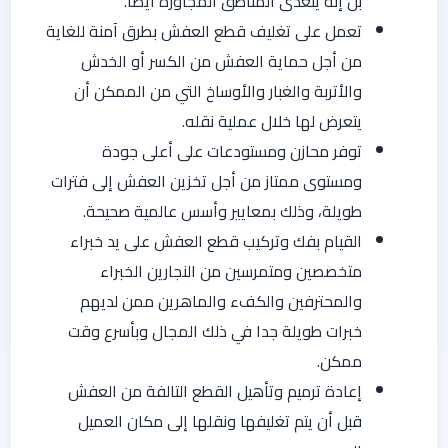
بل إنه يتعدى المناطق المجاورة أيضا.
تعمل على تغليف قطع العفش بطرق آمنة للغاية
من أجل حماية العفش من الكسر أو الخدش
والأتربة والغبار والأوساخ التي من الممكن أن
يتعرض لها خلال عملية نقله.
توفر محازن ومستودعات على أعلى جودة
ومستوى ممتاز من أجل تخزين العفش إلى فترات
طويلة، وذلك بمعايير وأسس عالمية صحيحة.
القيام بفك وتركيب قطع العفش على يد خبراء
متخصصين ومتمرسين من النجارين الخبراء
والمحترفين والكفء والماهرين ممن لديهم
خبرات طويلة جدا في ذلك المجال وبأسرع وقت
ممكن.
إعادة ترميم وتأهيل القطع التالفة من العفش
قبل أن يتم تغليفها ونقلها إلى مكان العميل