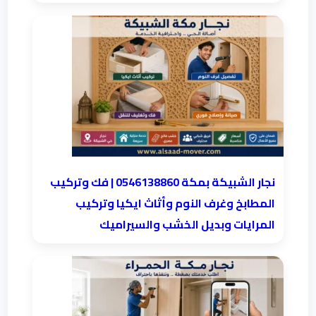
نجار الشبيكة بمكة 0546138860⁩ | فك وتركيب
المطابخ وغرف النوم وأثاث ايكيا وتركيب
المرايات وبديل الخشب والسيراميك