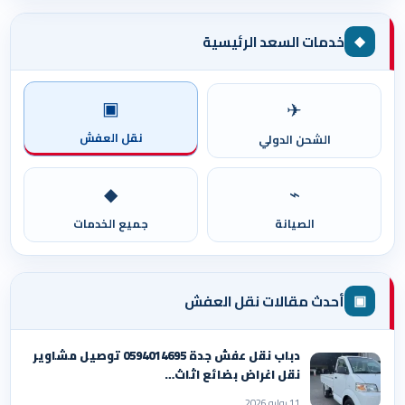
◆
خدمات السعد الرئيسية
▣
✈
نقل العفش
الشحن الدولي
◆
⌁
الصيانة
جميع الخدمات
▣
أحدث مقالات نقل العفش
دباب نقل عفش جدة 0594014695 توصيل مشاوير
نقل اغراض بضائع اثاث…
11 يوليو 2026