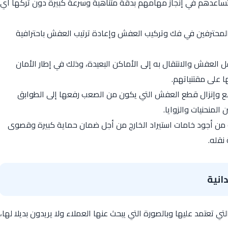
ساعدهم في إنجاز مهامهم بدقة متناهية وسرعة كبيرة دون تركها أي
والمحترفين في فك وتركيب العفش وإعادة ترتيب العفش باحترافية
العفش والانتقال به إلى الأماكن البعيدة، وذلك في إطار الأمان
 على مقتنياتهم.
فع وإنزال قطع العفش التي يكون من الصعب رفعها إلى الطوابق
المنحنيات والزوايا.
ن أجود خامات استيراد الخارج من أجل ضمان حماية كبيرة وقصوى
نقله.
انية
ي تعتمد عليها وبالصورة التي يبحث عنها العملاء ولا يريدون بديلا لها،