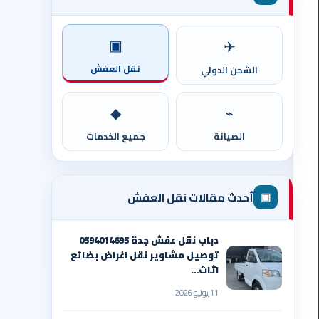
▣
✈
نقل العفش
الشحن الدولي
◆
⌁
الصيانة
جميع الخدمات
▣
أحدث مقالات نقل العفش
دباب نقل عفش جدة 0594014695
توصيل مشاوير نقل اغراض بضائع
اثاث…
11 يوليو 2026