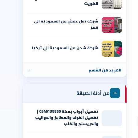
الكويت
شركة نقل عفش من السعودية الي
قطر
شركة شحن من السعودية الي تركيا
المزيد من القسم
←
⌁
من أدلة الصيانة
تفصيل أبواب بمكة 0546138860 |
تفصيل الغرف والمطابخ والدواليب
والدريسنج والكنب