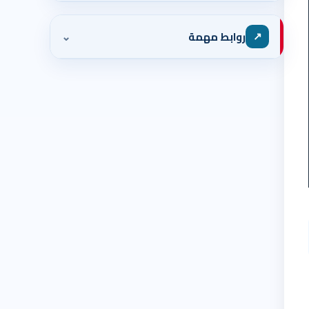
⌄
↗
روابط مهمة