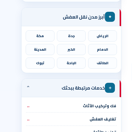
⌖
أبرز مدن نقل العفش
الرياض
جدة
مكة
الدمام
الخبر
المدينة
الطائف
الباحة
تبوك
⌄
＋
خدمات مرتبطة ببحثك
فك وتركيب الأثاث
←
تغليف العفش
←