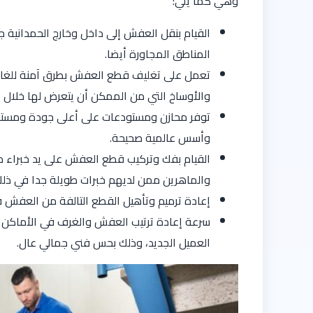
وهي كما يلي:
القيام بنقل العفش إلى داخل وخارج الحمدانية ج
المناطق المجاورة أيضا.
تعمل على تغليف قطع العفش بطرق آمنة للغاية
والأوساخ التي من الممكن أن يتعرض لها خلال ع
توفر محازن ومستودعات على أعلى جودة ومستوى
وأسس عالمية صحيحة.
القيام بفك وتركيب قطع العفش على يد خبراء م
والماهرين ممن لديهم خبرات طويلة جدا في ذل
إعادة ترميم وتأهيل القطع التالفة من العفش قب
سرعة إعادة ترتيب العفش والغرف في الأماكن 
العميل الجديد، وذلك بحس فني جمالي عال.