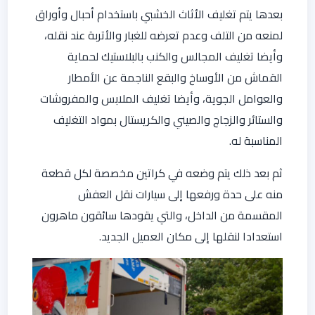
بعدها يتم تغليف الأثاث الخشبي باستخدام أحبال وأوراق
لمنعه من التلف وعدم تعرضه للغبار والأتربة عند نقله،
وأيضا تغليف المجالس والكنب بالبلاستيك لحماية
القماش من الأوساخ والبقع الناجمة عن الأمطار
والعوامل الجوية، وأيضا تغليف الملابس والمفروشات
والستائر والزجاج والصيني والكريستال بمواد التغليف
المناسبة له.
ثم بعد ذلك يتم وضعه في كراتين مخصصة لكل قطعة
منه على حدة ورفعها إلى سيارات نقل العفش
المقسمة من الداخل، والتي يقودها سائقون ماهرون
استعدادا لنقلها إلى مكان العميل الجديد.