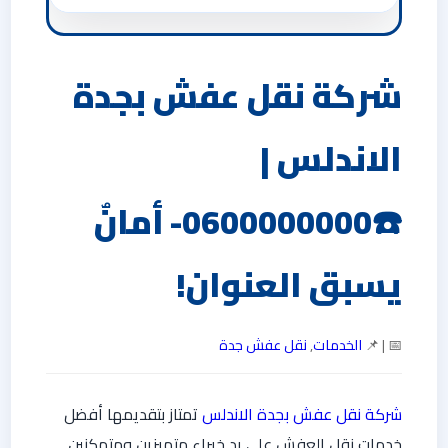
شركة نقل عفش بجدة
الاندلس |
☎️0600000000- أمانٌ
يسبق العنوان!
📅 | 📌
الخدمات
,
نقل عفش جدة
شركة نقل عفش بجدة الاندلس
تمتاز بتقديمها أفضل
خدمات نقل العفش على يد خبراء متميزين ومتمكنين