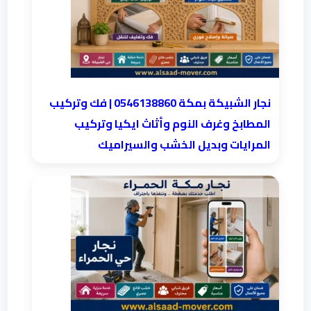
نجار الشبيكة بمكة 0546138860⁩ | فك وتركيب
المطابخ وغرف النوم وأثاث ايكيا وتركيب
المرايات وبديل الخشب والسيراميك