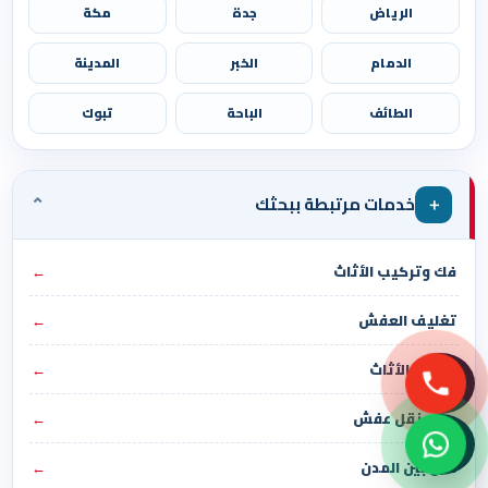
الرياض
جدة
مكة
الدمام
الخبر
المدينة
الطائف
الباحة
تبوك
⌄
＋
خدمات مرتبطة ببحثك
فك وتركيب الأثاث
←
تغليف العفش
←
تخزين الأثاث
←
دباب نقل عفش
←
نقل بين المدن
←