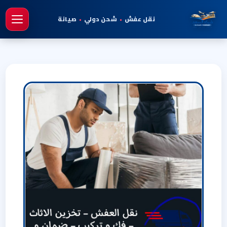
نقل عفش
•
شحن دولي
•
صيانة
فتح 