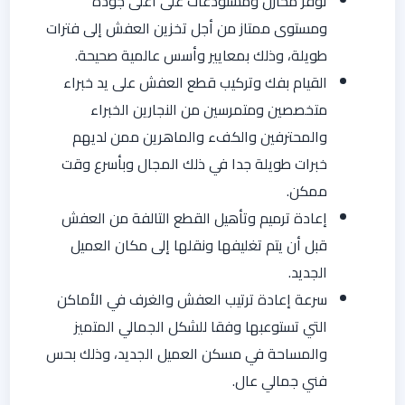
توفر محازن ومستودعات على أعلى جودة
ومستوى ممتاز من أجل تخزين العفش إلى فترات
طويلة، وذلك بمعايير وأسس عالمية صحيحة.
القيام بفك وتركيب قطع العفش على يد خبراء
متخصصين ومتمرسين من النجارين الخبراء
والمحترفين والكفء والماهرين ممن لديهم
خبرات طويلة جدا في ذلك المجال وبأسرع وقت
ممكن.
إعادة ترميم وتأهيل القطع التالفة من العفش
قبل أن يتم تغليفها ونقلها إلى مكان العميل
الجديد.
سرعة إعادة ترتيب العفش والغرف في الأماكن
التي تستوعبها وفقا للشكل الجمالي المتميز
والمساحة في مسكن العميل الجديد، وذلك بحس
فني جمالي عال.