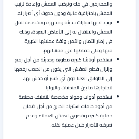
والمحترفين في فك وتركيب العفش وإعادة ترتيب
العفش باحترافية عالية ودون حدوث أي أضرار له.
يوجد لديها سيارات حديثة ومجهزة ومخصصة لنقل
العفش والانتقال به إلى الأماكن البعيدة، وذلك
في إطار الأمان والأمن وثقة عملائها الكبيرة
فيها وعلى حفاظها على مقتنياتهم.
تستخدم أوناشا كبيرة مطورة وحديثة من أجل رفع
وإنزال قطع العفش التي يكون من الصعب رفعها
إلى الطوابق العليا دون أي كسر أو خدش بها،
لاحتجازها ما بين المنحنيات والزوايا.
تستخدم أدوات ومواد مخصصة للتغليف مصنعة
من أجود خامات استيراد الخارج من أجل ضمان
حماية كبيرة وقصوى لعفش العملاء وعدم
تعرضه للأضرار خلال عملية نقله.