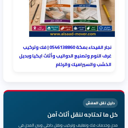
نجار الفيحاء بمكة 0546138860⁩ | فك وتركيب
غرف النوم وتصنيع الدواليب وأثاث ايكيا وبديل
الخشب والسيراميك والرخام
دليل نقل العفش
كل ما تحتاجه لنقل أثاث آمن
مدن وخدمات فك وتغليف وتركيب ونقل داخلي وبين المدن في