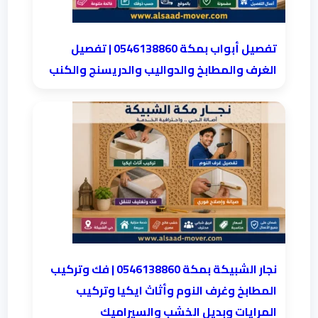
تفصيل أبواب بمكة 0546138860 | تفصيل
الغرف والمطابخ والدواليب والدريسنج والكنب
نجار الشبيكة بمكة 0546138860⁩ | فك وتركيب
المطابخ وغرف النوم وأثاث ايكيا وتركيب
المرايات وبديل الخشب والسيراميك