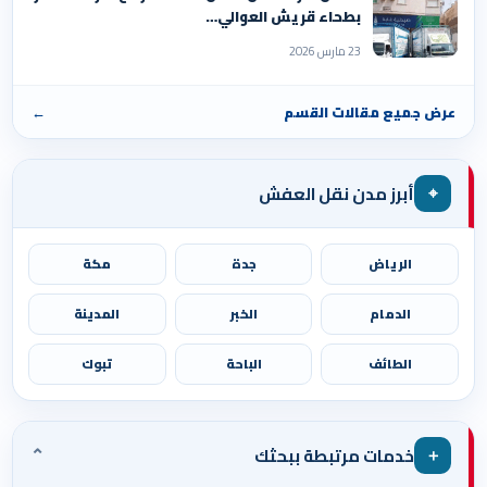
بطحاء قريش العوالي…
23 مارس 2026
عرض جميع مقالات القسم
←
⌖
أبرز مدن نقل العفش
الرياض
جدة
مكة
الدمام
الخبر
المدينة
الطائف
الباحة
تبوك
⌄
＋
خدمات مرتبطة ببحثك