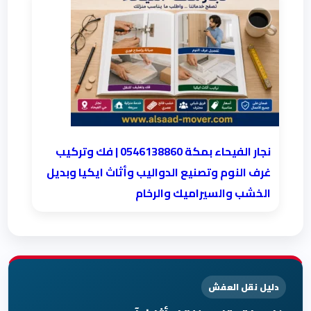
نجار الفيحاء بمكة 0546138860⁩ | فك وتركيب
غرف النوم وتصنيع الدواليب وأثاث ايكيا وبديل
الخشب والسيراميك والرخام
دليل نقل العفش