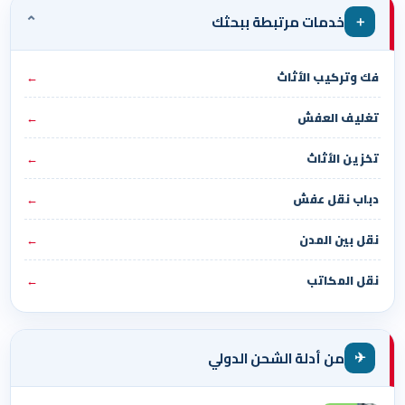
⌄
＋
خدمات مرتبطة ببحثك
فك وتركيب الأثاث
←
تغليف العفش
←
تخزين الأثاث
←
دباب نقل عفش
←
نقل بين المدن
←
نقل المكاتب
←
✈
من أدلة الشحن الدولي