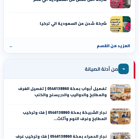
شركة شحن من السعودية الي تركيا
المزيد من القسم
←
⌁
من أدلة الصيانة
تفصيل أبواب بمكة 0546138860 | تفصيل الغرف
والمطابخ والدواليب والدريسنج والكنب
نجار الشبيكة بمكة 0546138860⁩ | فك وتركيب
المطابخ وغرف النوم وأثاث…
نجار الحمراء بمكة 0546138860⁩ | فك وتركيب غرف