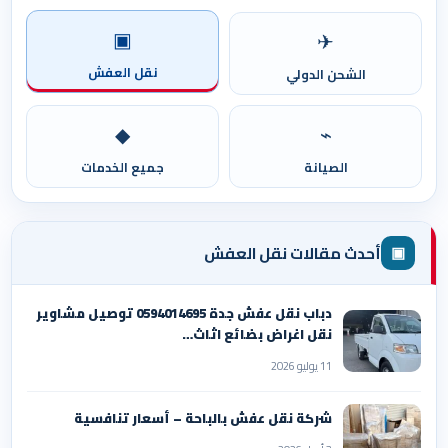
▣
✈
نقل العفش
الشحن الدولي
◆
⌁
الصيانة
جميع الخدمات
▣
أحدث مقالات نقل العفش
دباب نقل عفش جدة 0594014695 توصيل مشاوير
نقل اغراض بضائع اثاث…
11 يوليو 2026
شركة نقل عفش بالباحة – أسعار تنافسية