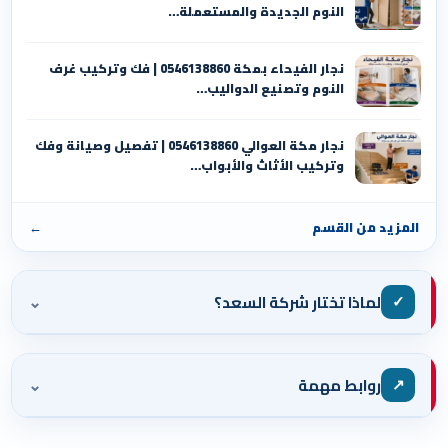
النوم الجديدة والمستعملة…
نجار الفيحاء بمكة 0546138860⁩ | فك وتركيب غرف
النوم وتصنيع الدواليب…
نجار مكة العوالي 0546138860⁩ | تفصيل وصيانة وفك
وتركيب الأثاث والأبواب…
المزيد من القسم
←
⌄
✓
لماذا تختار شركة السعد؟
⌄
↗
روابط مهمة