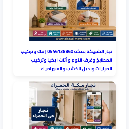
نجار الشبيكة بمكة 0546138860⁩ | فك وتركيب
المطابخ وغرف النوم وأثاث ايكيا وتركيب
المرايات وبديل الخشب والسيراميك