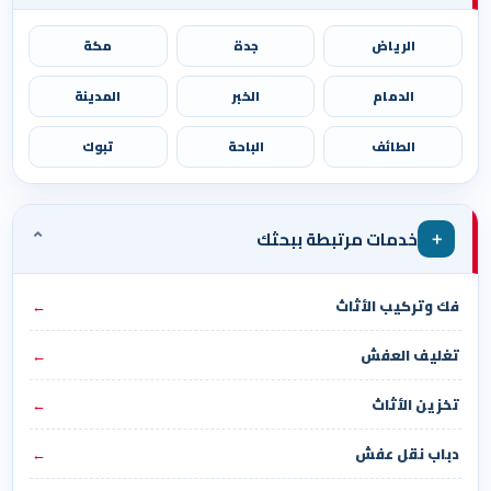
الرياض
جدة
مكة
الدمام
الخبر
المدينة
الطائف
الباحة
تبوك
⌄
＋
خدمات مرتبطة ببحثك
فك وتركيب الأثاث
←
تغليف العفش
←
تخزين الأثاث
←
دباب نقل عفش
←