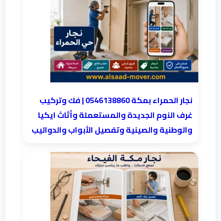
نجار الحمراء بمكة 0546138860⁩ | فك وتركيب
غرف النوم الجديدة والمستعملة وأثاث ايكيا
والوطنية والصينية وتفصيل الأبواب والدواليب