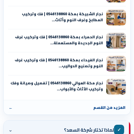
نجار الشبيكة بمكة 0546138860⁩ | فك وتركيب
المطابخ وغرف النوم وأثاث…
نجار الحمراء بمكة 0546138860⁩ | فك وتركيب غرف
النوم الجديدة والمستعملة…
نجار الفيحاء بمكة 0546138860⁩ | فك وتركيب غرف
النوم وتصنيع الدواليب…
نجار مكة العوالي 0546138860⁩ | تفصيل وصيانة وفك
وتركيب الأثاث والأبواب…
المزيد من القسم
←
⌄
✓
لماذا تختار شركة السعد؟