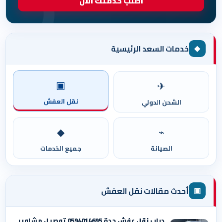
اطلب خدمتك الآن
◆
خدمات السعد الرئيسية
▣
✈
نقل العفش
الشحن الدولي
◆
⌁
الصيانة
جميع الخدمات
▣
أحدث مقالات نقل العفش
دباب نقل عفش جدة 0594014695 توصيل مشاوير