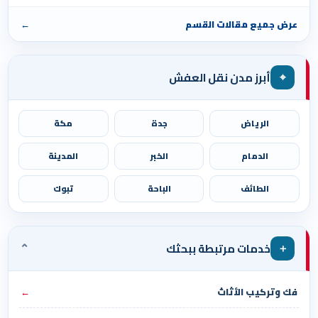
عرض جميع مقالات القسم
←
⌖
أبرز مدن نقل العفش
الرياض
جدة
مكة
الدمام
الخبر
المدينة
الطائف
الباحة
تبوك
⌄
＋
خدمات مرتبطة ببحثك
فك وتركيب الأثاث
←