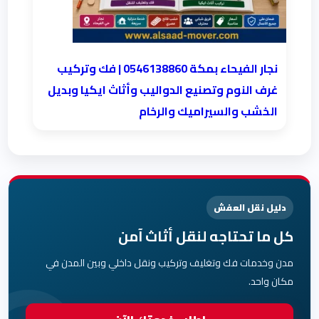
نجار الفيحاء بمكة 0546138860⁩ | فك وتركيب
غرف النوم وتصنيع الدواليب وأثاث ايكيا وبديل
الخشب والسيراميك والرخام
دليل نقل العفش
كل ما تحتاجه لنقل أثاث آمن
مدن وخدمات فك وتغليف وتركيب ونقل داخلي وبين المدن في
مكان واحد.