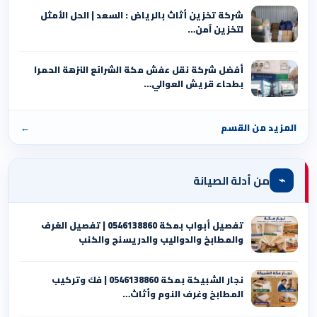
شركة تخزين أثاث بالرياض : السعد | الحل الأمثل
لتخزين آمن…
أفضل شركة نقل عفش مكة الشرائع النزهة الحمرا
بطحاء قريش العوالي…
المزيد من القسم
←
⌁
من أدلة الصيانة
تفصيل أبواب بمكة 0546138860 | تفصيل الغرف
والمطابخ والدواليب والدريسنج والكنب
نجار الشبيكة بمكة 0546138860⁩ | فك وتركيب
المطابخ وغرف النوم وأثاث…