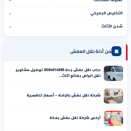
التخليص الجمركي
←
شحن الأثاث
←
▣
من أدلة نقل العفش
دباب نقل عفش جدة 0594014695 توصيل مشاوير
نقل اغراض بضائع اثاث…
شركة نقل عفش بالباحة – أسعار تنافسية
أرخص شركة نقل عفش بمكة