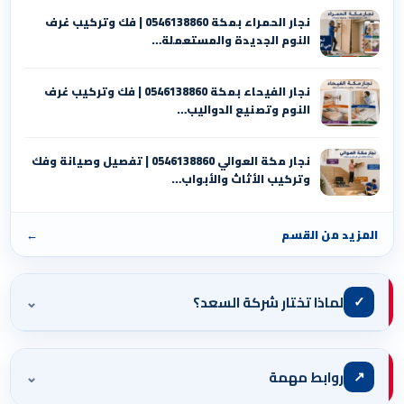
نجار الحمراء بمكة 0546138860⁩ | فك وتركيب غرف
النوم الجديدة والمستعملة…
نجار الفيحاء بمكة 0546138860⁩ | فك وتركيب غرف
النوم وتصنيع الدواليب…
نجار مكة العوالي 0546138860⁩ | تفصيل وصيانة وفك
وتركيب الأثاث والأبواب…
المزيد من القسم
←
⌄
✓
لماذا تختار شركة السعد؟
⌄
↗
روابط مهمة