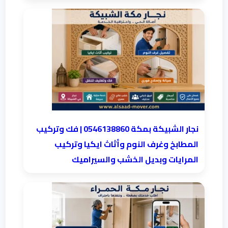
نجار الشبيكة بمكة 0546138860⁩ | فك وتركيب
المطابخ وغرف النوم وأثاث ايكيا وتركيب
المرايات وبديل الخشب والسيراميك