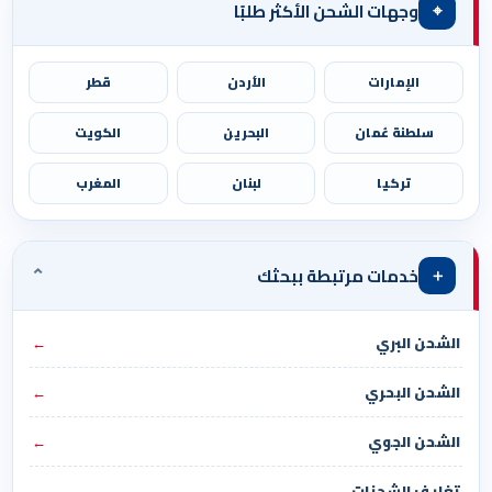
⌖
وجهات الشحن الأكثر طلبًا
الإمارات
الأردن
قطر
سلطنة عُمان
البحرين
الكويت
تركيا
لبنان
المغرب
⌄
＋
خدمات مرتبطة ببحثك
الشحن البري
←
الشحن البحري
←
الشحن الجوي
←
تغليف الشحنات
←