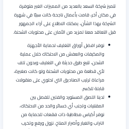
تتميز شركة السعد بالعديد من المميزات الغير متوفرة
في مكان أخر، قامت بأعمال ناجحة كانت سببًا في شهرة
الشركة بهذا الشأن، يمكنك الاطلاع على آراء الجمهور
قبل التعاقد معنا لمزيد من الأمان على محتويات الشحنة.
نوفر افضل أوراق التغليف لحماية الأجهزة
والمكيفات والعفش من الاحتكاك خلال عملية
الشحن، تتبع طرق حديثة في التغليف وبدون تلف
لأي قطعة من محتويات الشحنة ولو كانت صغيرة،
مراعاة ترتيب الصناديق التي تحتوي على منقولات
قابلة للكسر.
لدينا اللصق المستورد والفلين للفصل بين
المقتنيات وتجنب أي خسائر والحد من الاحتكاك،
نوفر أكياس مطاطية ذات فقعات للحماية من
التراب والغبار وأضرار المناخ، نزول ورفع وتخرب