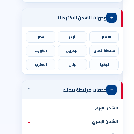
⌖
وجهات الشحن الأكثر طلبًا
الإمارات
الأردن
قطر
سلطنة عُمان
البحرين
الكويت
تركيا
لبنان
المغرب
⌄
＋
خدمات مرتبطة ببحثك
الشحن البري
←
الشحن البحري
←