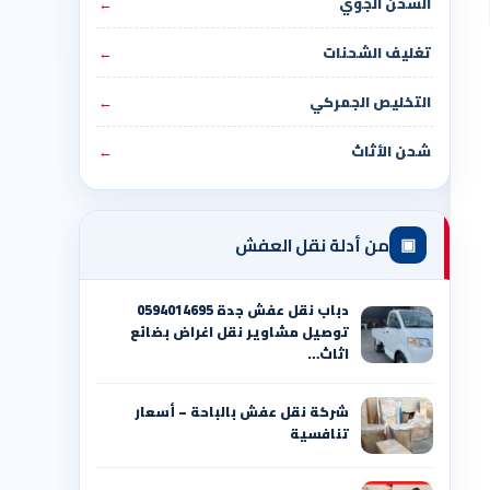
الشحن الجوي
←
تغليف الشحنات
←
التخليص الجمركي
←
شحن الأثاث
←
▣
من أدلة نقل العفش
دباب نقل عفش جدة 0594014695
توصيل مشاوير نقل اغراض بضائع
اثاث…
شركة نقل عفش بالباحة – أسعار
تنافسية