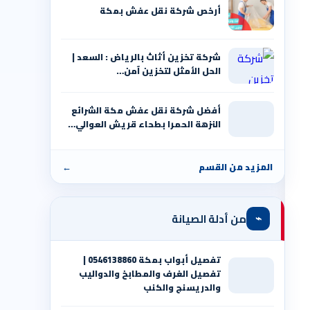
أرخص شركة نقل عفش بمكة
شركة تخزين أثاث بالرياض : السعد |
الحل الأمثل لتخزين آمن…
أفضل شركة نقل عفش مكة الشرائع
النزهة الحمرا بطحاء قريش العوالي…
المزيد من القسم
←
⌁
من أدلة الصيانة
تفصيل أبواب بمكة 0546138860 |
تفصيل الغرف والمطابخ والدواليب
والدريسنج والكنب