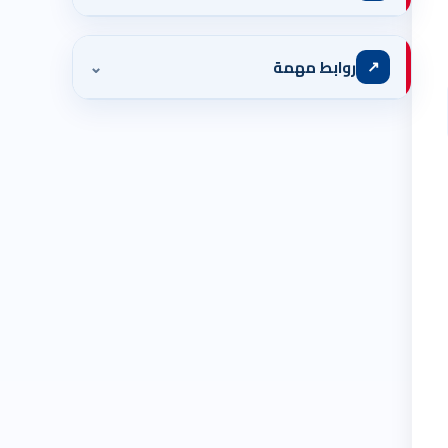
⌄
↗
روابط مهمة