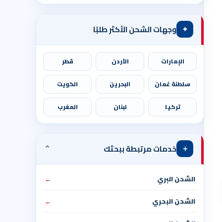
⌖
وجهات الشحن الأكثر طلبًا
الإمارات
الأردن
قطر
سلطنة عُمان
البحرين
الكويت
تركيا
لبنان
المغرب
⌄
＋
خدمات مرتبطة ببحثك
الشحن البري
←
الشحن البحري
←