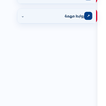
⌄
↗
روابط مهمة