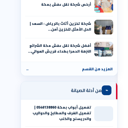
أرخص شركة نقل عفش بمكة
شركة تخزين أثاث بالرياض : السعد |
الحل الأمثل لتخزين آمن…
أفضل شركة نقل عفش مكة الشرائع
النزهة الحمرا بطحاء قريش العوالي…
المزيد من القسم
←
⌁
من أدلة الصيانة
تفصيل أبواب بمكة 0546138860 |
تفصيل الغرف والمطابخ والدواليب
والدريسنج والكنب