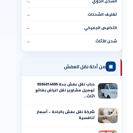
الشحن الجوي
←
تغليف الشحنات
←
التخليص الجمركي
←
شحن الأثاث
←
▣
من أدلة نقل العفش
دباب نقل عفش جدة 0594014695
توصيل مشاوير نقل اغراض بضائع
اثاث…
شركة نقل عفش بالباحة – أسعار
تنافسية