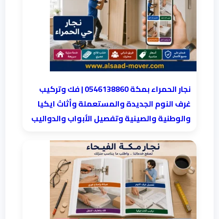
نجار الحمراء بمكة 0546138860⁩ | فك وتركيب
غرف النوم الجديدة والمستعملة وأثاث ايكيا
والوطنية والصينية وتفصيل الأبواب والدواليب