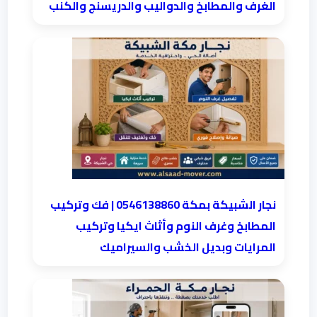
الغرف والمطابخ والدواليب والدريسنج والكنب
نجار الشبيكة بمكة 0546138860⁩ | فك وتركيب
المطابخ وغرف النوم وأثاث ايكيا وتركيب
المرايات وبديل الخشب والسيراميك