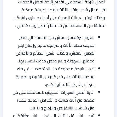
تعمل شركة السعد على تقديم إتاحة أفضل الخدمات
في مجال شحن ونقل الأثاث بأفضل طريقة ممكنة،
وكذلك توفر العمالة المدربة على أحدث مستوى ليتمكن
عملائنا من الاستفادة من خدماتنا بأفضل وجه كالآتي :
تقوم شركة نقل عفش من الاحساء الي قطر
بتغليف قطع الأثاث باحترافية عالية وإتقان ليتم
توصيل العفش، وكذلك شحن البضائع والأغراض
وحملها بسهولة ويسر ودون حدوث تكسير بها.
لدي الشركة مجموعة من المتخصصين في فك
وتركيب الأثاث على قدر كبير من الخبرة والمهارة
حتى لا يتعرض للتلف او الكسر.
لدينا أفضل السيارات المجهزة للمحافظة على كل
قطعة من أثاث منزلك و الأغراض القابلة للكسر
مثل شاشات التليفزيون والزجاج والثريات
تعد سيارات نقل الأثاث الي قطر سيارات مغلقة أو