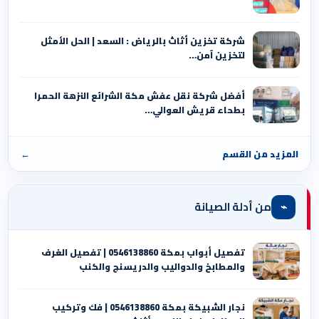
شركة تخزين أثاث بالرياض : السعد | الحل الأمثل
لتخزين آمن…
أفضل شركة نقل عفش مكة الشرائع النزهة الحمرا
بطحاء قريش العوالي…
المزيد من القسم
←
⌁
من أدلة الصيانة
تفصيل أبواب بمكة 0546138860 | تفصيل الغرف
والمطابخ والدواليب والدريسنج والكنب
نجار الشبيكة بمكة 0546138860⁩ | فك وتركيب