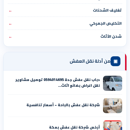
تغليف الشحنات
←
التخليص الجمركي
←
شحن الأثاث
←
▣
من أدلة نقل العفش
دباب نقل عفش جدة 0594014695 توصيل مشاوير
نقل اغراض بضائع اثاث…
شركة نقل عفش بالباحة – أسعار تنافسية
أرخص شركة نقل عفش بمكة