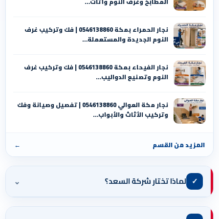
المطابخ وغرف النوم وأثاث…
نجار الحمراء بمكة 0546138860⁩ | فك وتركيب غرف
النوم الجديدة والمستعملة…
نجار الفيحاء بمكة 0546138860⁩ | فك وتركيب غرف
النوم وتصنيع الدواليب…
نجار مكة العوالي 0546138860⁩ | تفصيل وصيانة وفك
وتركيب الأثاث والأبواب…
المزيد من القسم
←
⌄
✓
لماذا تختار شركة السعد؟