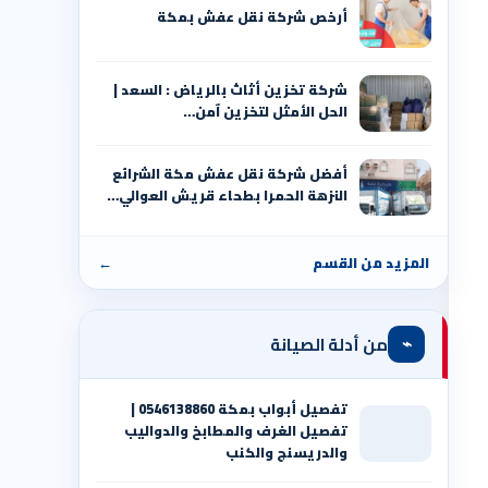
أرخص شركة نقل عفش بمكة
شركة تخزين أثاث بالرياض : السعد |
الحل الأمثل لتخزين آمن…
أفضل شركة نقل عفش مكة الشرائع
النزهة الحمرا بطحاء قريش العوالي…
المزيد من القسم
←
⌁
من أدلة الصيانة
تفصيل أبواب بمكة 0546138860 |
تفصيل الغرف والمطابخ والدواليب
والدريسنج والكنب