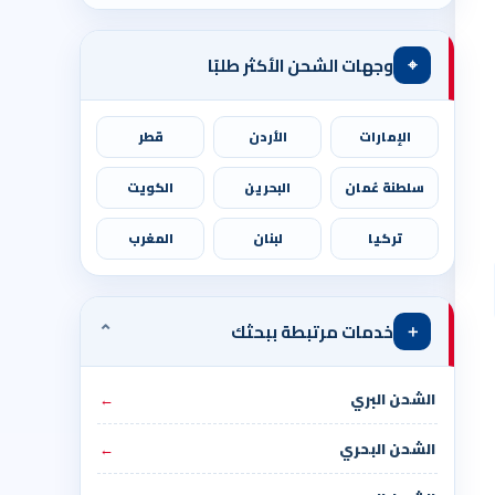
⌖
وجهات الشحن الأكثر طلبًا
الإمارات
الأردن
قطر
سلطنة عُمان
البحرين
الكويت
تركيا
لبنان
المغرب
⌄
＋
خدمات مرتبطة ببحثك
الشحن البري
←
الشحن البحري
←