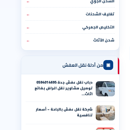
الشحن الجوي
←
تغليف الشحنات
←
التخليص الجمركي
←
شحن الأثاث
←
▣
من أدلة نقل العفش
دباب نقل عفش جدة 0594014695
توصيل مشاوير نقل اغراض بضائع
اثاث…
شركة نقل عفش بالباحة – أسعار
تنافسية