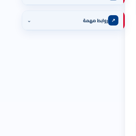
⌄
↗
روابط مهمة