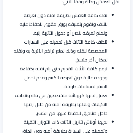
نقل العفش وذلك وفقا للآتي:
تفك كافة العفش بطريقة آمنة دون تعرضه
للتلف وتقوم بتغليفه بورق مقوى للحفاظ عليه
ولمنع تعرضه للضرر أو دخول الأتربة إليه.
تنظف كافة الأثاث قبل تحميله على السيارات
المخصصة لنقله وذلك لمنع تراكم الأتربة به ونقله
لمكان آخر متسخ.
ترمم كافة الأثاث القديم حتى يتم نقله بكفاءة
وجودة عالية دون تعرضه للكسر وعدم تحمل
السفر لمسافات طويلة.
يعمل لديها كهربائية متخصصون في فك وتنظيف
التكيفات ونقلها بطريقة آمنة من خلال رصها
داخل صناديق للحفاظ عليها من الكسر.
لديها أوناش لتنزيل الأثاث ذات الأوزان الثقيلة
وتحميله على السيارة بطريقة آمنه دون إلحاق