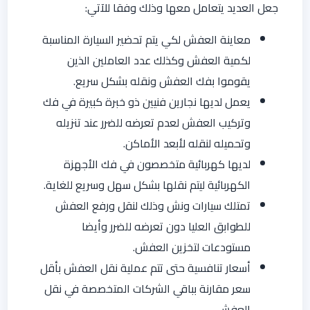
جعل العديد يتعامل معها وذلك وفقا للآتي:
معاينة العفش لكي يتم تحضير السيارة المناسبة
لكمية العفش وكذلك عدد العاملين الذين
يقوموا بفك العفش ونقله بشكل سريع.
يعمل لديها نجارين فنيين ذو خبرة كبيرة في فك
وتركيب العفش لعدم تعرضه للضرر عند تنزيله
وتحميله لنقله لأبعد الأماكن.
لديها كهربائية متخصصون في فك الأجهزة
الكهربائية ليتم نقلها بشكل سهل وسريع للغاية.
تمتلك سيارات ونش وذلك لنقل ورفع العفش
للطوابق العليا دون تعرضه للضرر وأيضا
مستودعات لتخزين العفش.
أسعار تنافسية حتى تتم عملية نقل العفش بأقل
سعر مقارنة بباقي الشركات المتخصصة في نقل
العفش.