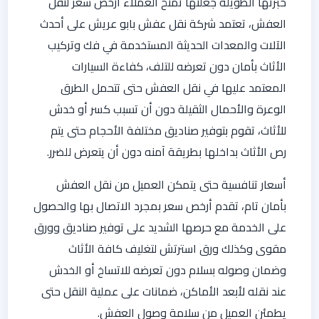
خبرتها الطويلة جعلتها تمنح العملاء أرخص سعر لنقل
العفش، تعتمد شركة نقل عفش بابو عريش على أحدث
الآلات والمعدات الحديثة المستخدمة في فك وتركيب
الأثاث بأمان دون تعرضه للتلف، كفاءة السيارات
المعتمد عليها في نقل العفش حتى تتحمل الطرق
الوعرة والأحمال الثقيلة دون أن تسبب كسر أو خدش
للأثاث، تقوم بتوفير صناديق مختلفة الأحجام حتى يتم
رص الأثاث بداخلها بطريقة آمنه دون أن يتعرض للضرر.
أسعار تنافسية حتى يتمكن العميل من نقل العفش
بأمان تام، تقدم أرخص سعر بمجرد الاتصال بها والحصول
على الخدمة مع حرصها الشديد على توفير صناديق وورق
مقوى وكذلك ورق استرتش لتغليف كافة الأثاث
وضمان وصوله بسلام دون تعرضه للاتساخ أو الخدش
عند نقله لأبعد الأماكن، ضمانات على عملية النقل حتى
يطمئن العميل من سلامة وصول العفش.