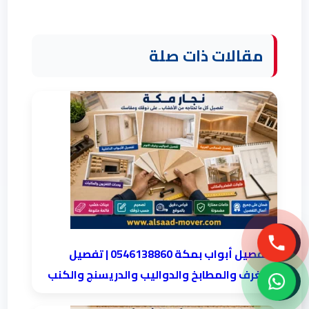
مقالات ذات صلة
تفصيل أبواب بمكة 0546138860 | تفصيل
الغرف والمطابخ والدواليب والدريسنج والكنب