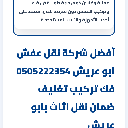
عمالة وفنيين ذوي خبرة طويلة في فك
وتركيب العفش دون تعرضه للضرر، تعتمد على
أحدث الأجهزة والآلات المستخدمة
أفضل شركة نقل عفش
ابو عريش 0505222354
فك تركيب تغليف
ضمان نقل اثاث بابو
عريش