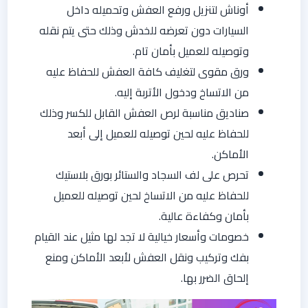
أوناش لتنزيل ورفع العفش وتحميله داخل
السيارات دون تعرضه للخدش وذلك حتى يتم نقله
وتوصيله للعميل بأمان تام.
ورق مقوى لتغليف كافة العفش للحفاظ عليه
من الاتساخ ودخول الأتربة إليه.
صناديق مناسبة لرص العفش القابل للكسر وذلك
للحفاظ عليه لحين توصيله للعميل إلى أبعد
الأماكن.
تحرص على لف السجاد والستائر بورق بلاستيك
للحفاظ عليه من الاتساخ لحين توصيله للعميل
بأمان وكفاءة عالية.
خصومات وأسعار خيالية لا تجد لها مثيل عند القيام
بفك وتركيب ونقل العفش لأبعد الأماكن ومنع
إلحاق الضرر بها.