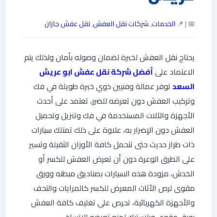
📅 | 📌
الخدمات
,
شركات نقل العفش
,
نقل عفش جازان
يحتاج نقل العفش لخبرة لضمان وصوله بأمان ولذلك يتم
الاعتماد على
أفضل شركة نقل عفش ابو عريش
السعد
توفر عمالة وفنيين ذوي خبرة طويلة في فك
وتركيب العفش دون تعرضه للضرر، تعتمد على أحدث
الأجهزة والآلات المستخدمة في فك وتنزيل وتحميل
العفش دون الإضرار به، علاوة على ذلك تمتلك سيارات
ذات طراز حديث حتى تتحمل كافة الأوزان الثقيلة وتسير
على الطرق الوعرة دون أن تعرض العفش للكسر أو
الخدش، مزودة هذه السيارات بصناديق مبطنه وورق
مقوى لرص الأثاث المعرض للكسر كالمرايات والتحف
والأجهزة الكهربائية، تحرص على تغليف كافة العفش
بورق مقوى وبلاستيك لمنع تعرضه للاتساخ.